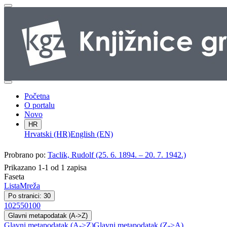
Početna
O portalu
Novo
HR
Hrvatski (HR)
English (EN)
Probrano po:
Taclik, Rudolf (25. 6. 1894. – 20. 7. 1942.)
Prikazano 1-1 od 1 zapisa
Faseta
Lista
Mreža
Po stranici: 30
10
25
50
100
Glavni metapodatak (A->Z)
Glavni metapodatak (A->Z)
Glavni metapodatak (Z->A)