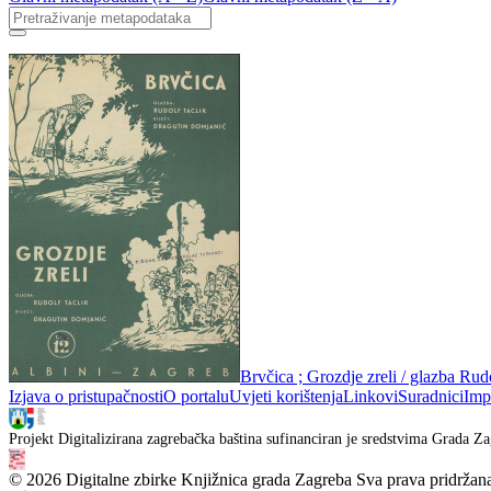
Brvčica ; Grozdje zreli / glazba Rud
Izjava o pristupačnosti
O portalu
Uvjeti korištenja
Linkovi
Suradnici
Imp
Projekt Digitalizirana zagrebačka baština sufinanciran je sredstvima Grada Za
© 2026 Digitalne zbirke Knjižnica grada Zagreba Sva prava pridržan