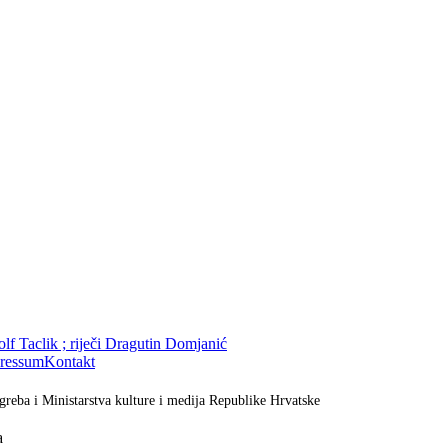
olf Taclik ; riječi Dragutin Domjanić
ressum
Kontakt
greba i Ministarstva kulture i medija Republike Hrvatske
a