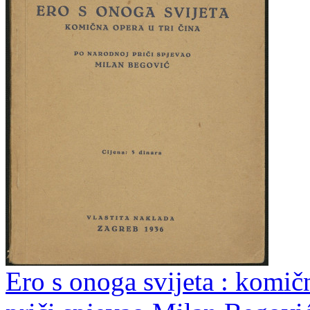
Ero s onoga svijeta : komičn