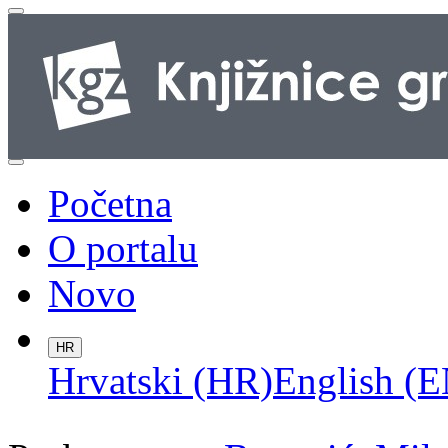
Početna
O portalu
Novo
HR
Hrvatski (HR)
English (E