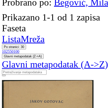
Probrano po:
Begović, Milan
Prikazano 1-1 od 1 zapisa
Faseta
Lista
Mreža
Po stranici: 30
10
25
50
100
Glavni metapodatak (Z->A)
Glavni metapodatak (A->Z)