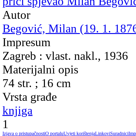
priči spjevao Milan Begovi
Autor
Begović, Milan (19. 1. 1876
Impresum
Zagreb : vlast. nakl., 1936
Materijalni opis
74 str. ; 16 cm
Vrsta građe
knjiga
1
Izjava o pristupačnosti
O portalu
Uvjeti korištenja
Linkovi
Suradnici
Imp