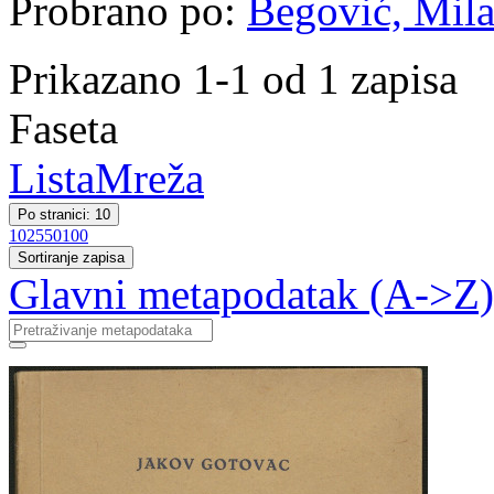
Probrano po:
Begović, Milan
Prikazano 1-1 od 1 zapisa
Faseta
Lista
Mreža
Po stranici: 10
10
25
50
100
Sortiranje zapisa
Glavni metapodatak (A->Z)