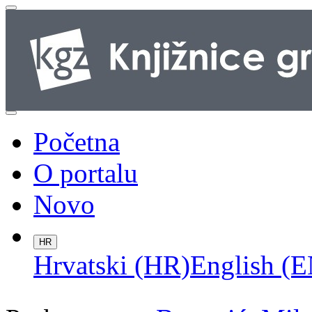
Početna
O portalu
Novo
HR
Hrvatski (HR)
English (E