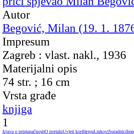
priči spjevao Milan Begovi
Autor
Begović, Milan (19. 1. 1876
Impresum
Zagreb : vlast. nakl., 1936
Materijalni opis
74 str. ; 16 cm
Vrsta građe
knjiga
1
Izjava o pristupačnosti
O portalu
Uvjeti korištenja
Linkovi
Suradnici
Imp