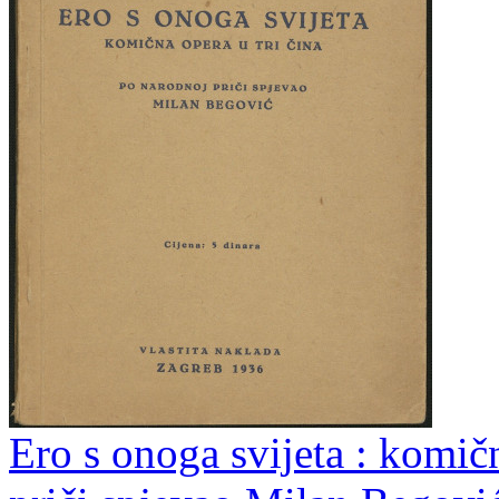
Ero s onoga svijeta : komičn