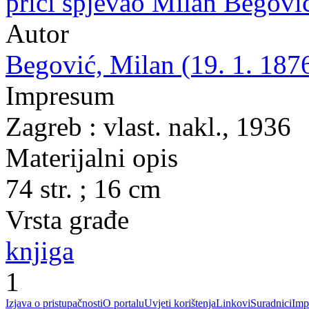
priči spjevao Milan Begovi
Autor
Begović, Milan (19. 1. 1876
Impresum
Zagreb : vlast. nakl., 1936
Materijalni opis
74 str. ; 16 cm
Vrsta građe
knjiga
1
Izjava o pristupačnosti
O portalu
Uvjeti korištenja
Linkovi
Suradnici
Imp