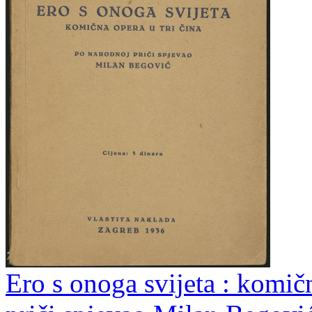
Ero s onoga svijeta : komičn