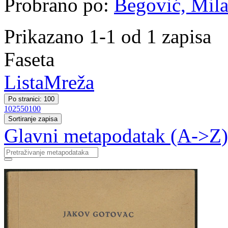
Probrano po:
Begović, Milan
Prikazano 1-1 od 1 zapisa
Faseta
Lista
Mreža
Po stranici: 100
10
25
50
100
Sortiranje zapisa
Glavni metapodatak (A->Z)