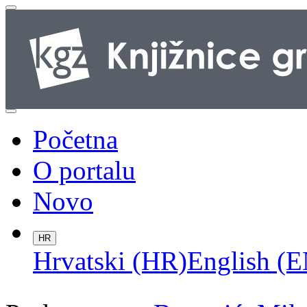
Početna
O portalu
Novo
HR
Hrvatski (HR)
English (E