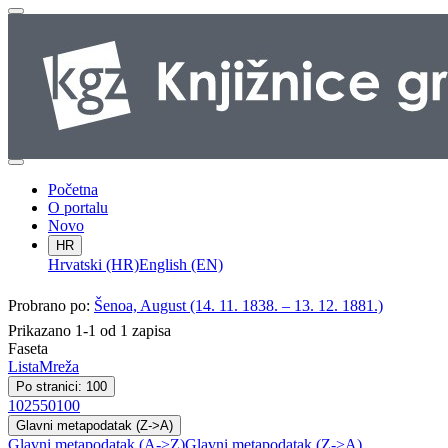
Početna
O portalu
Novo
HR
Hrvatski (HR)
English (EN)
Probrano po:
Šenoa, August (14. 11. 1838. – 13. 12. 1881.)
Prikazano 1-1 od 1 zapisa
Faseta
Lista
Mreža
Po stranici: 100
10
25
50
100
Glavni metapodatak (Z->A)
Glavni metapodatak (A->Z)
Glavni metapodatak (Z->A)