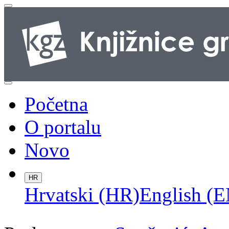
Početna
O portalu
Novo
HR
Hrvatski (HR)
English (E