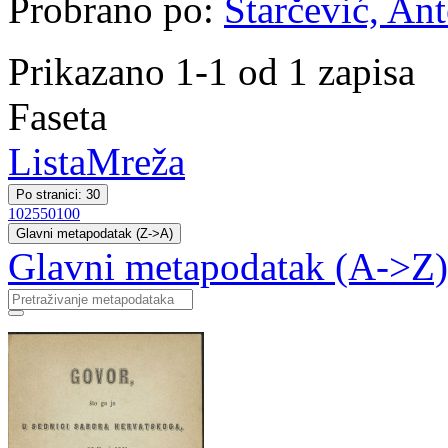
Probrano po:
Starčević, Ant
Prikazano 1-1 od 1 zapisa
Faseta
Lista
Mreža
Po stranici: 30
10
25
50
100
Glavni metapodatak (Z->A)
Glavni metapodatak (A->Z)