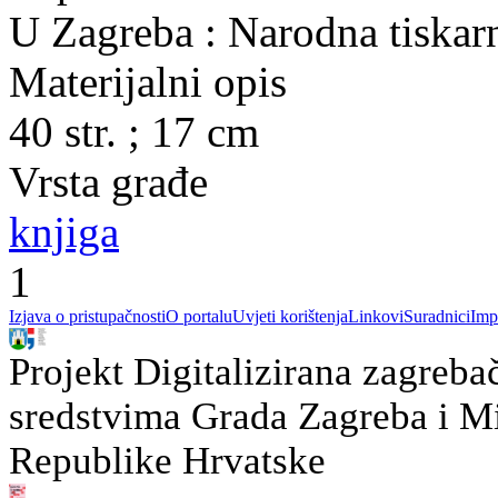
U Zagreba : Narodna tiskarn
Materijalni opis
40 str. ; 17 cm
Vrsta građe
knjiga
1
Izjava o pristupačnosti
O portalu
Uvjeti korištenja
Linkovi
Suradnici
Imp
Projekt Digitalizirana zagreba
sredstvima Grada Zagreba i Min
Republike Hrvatske