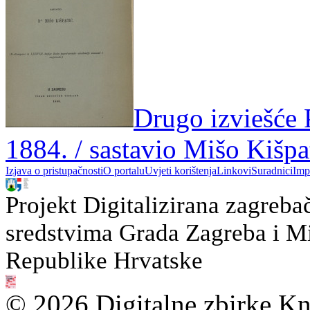
Drugo izviešće 
1884. / sastavio Mišo Kišpa
Izjava o pristupačnosti
O portalu
Uvjeti korištenja
Linkovi
Suradnici
Imp
Projekt Digitalizirana zagreba
sredstvima Grada Zagreba i Min
Republike Hrvatske
© 2026 Digitalne zbirke Kn