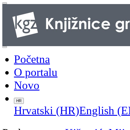
Početna
O portalu
Novo
HR
Hrvatski (HR)
English (E