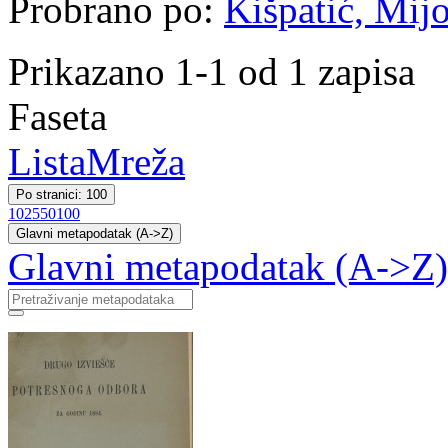
Probrano po:
Kišpatić, Mij
Prikazano 1-1 od 1 zapisa
Faseta
Lista
Mreža
Po stranici: 100
10
25
50
100
Glavni metapodatak (A->Z)
Glavni metapodatak (A->Z)