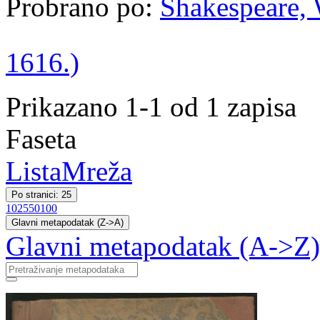
Probrano po:
Shakespeare, W
1616.)
Prikazano 1-1 od 1 zapisa
Faseta
Lista
Mreža
Po stranici: 25
10
25
50
100
Glavni metapodatak (Z->A)
Glavni metapodatak (A->Z)