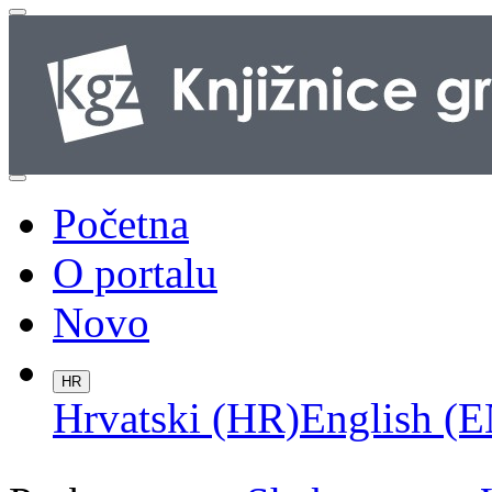
Početna
O portalu
Novo
HR
Hrvatski (HR)
English (E