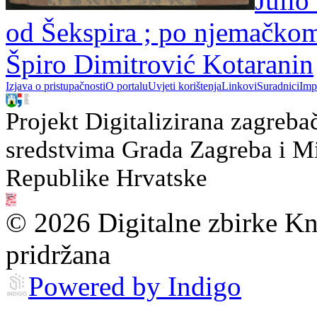
Julio
od Šekspira ; po njemačko
Špiro Dimitrović Kotaranin
Izjava o pristupačnosti
O portalu
Uvjeti korištenja
Linkovi
Suradnici
Imp
Projekt Digitalizirana zagreba
sredstvima Grada Zagreba i Min
Republike Hrvatske
© 2026 Digitalne zbirke Kn
pridržana
Powered by Indigo