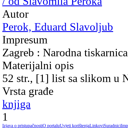
/ od Slavomila Peroka
Autor
Perok, Eduard Slavoljub
Impresum
Zagreb : Narodna tiskarnica
Materijalni opis
52 str., [1] list sa slikom 
Vrsta građe
knjiga
1
Izjava o pristupačnosti
O portalu
Uvjeti korištenja
Linkovi
Suradnici
Imp