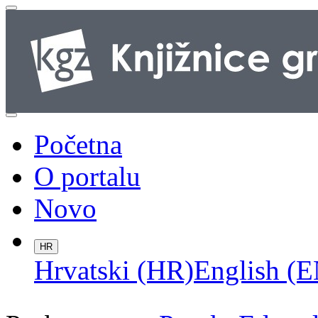
Početna
O portalu
Novo
HR
Hrvatski (HR)
English (E