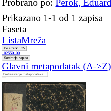
Probrano po:
Perok, Eduard
Prikazano 1-1 od 1 zapisa
Faseta
Lista
Mreža
Po stranici: 25
10
25
50
100
Sortiranje zapisa
Glavni metapodatak (A->Z)