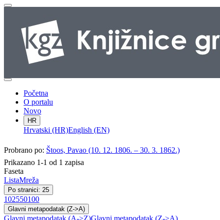
Početna
O portalu
Novo
HR
Hrvatski (HR)
English (EN)
Probrano po:
Štoos, Pavao (10. 12. 1806. – 30. 3. 1862.)
Prikazano 1-1 od 1 zapisa
Faseta
Lista
Mreža
Po stranici: 25
10
25
50
100
Glavni metapodatak (Z->A)
Glavni metapodatak (A->Z)
Glavni metapodatak (Z->A)