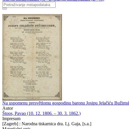
Na uspomenu presvětlomu gospodinu baronu Josipu Jelačiću Bužimsk
Autor
Štoos, Pavao (10. 12. 1806. – 30. 3. 1862.)
Impresum
[Zagreb] : Narodna tiskarnica dra. Lj. Gaja, [s.a.]
Materijalni opis