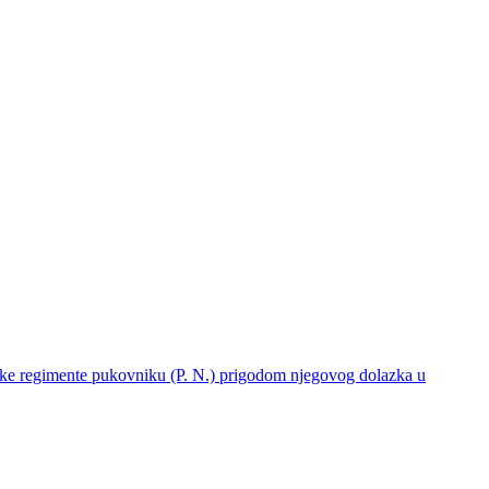
ke regimente pukovniku (P. N.) prigodom njegovog dolazka u