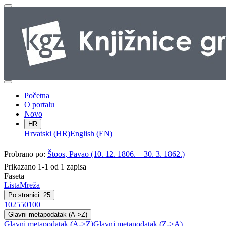
Početna
O portalu
Novo
HR
Hrvatski (HR)
English (EN)
Probrano po:
Štoos, Pavao (10. 12. 1806. – 30. 3. 1862.)
Prikazano 1-1 od 1 zapisa
Faseta
Lista
Mreža
Po stranici: 25
10
25
50
100
Glavni metapodatak (A->Z)
Glavni metapodatak (A->Z)
Glavni metapodatak (Z->A)