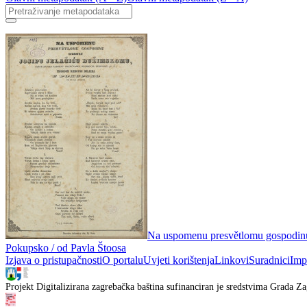
Na uspomenu presvětlomu gospodinu 
Pokupsko / od Pavla Štoosa
Izjava o pristupačnosti
O portalu
Uvjeti korištenja
Linkovi
Suradnici
Imp
Projekt Digitalizirana zagrebačka baština sufinanciran je sredstvima Grada Za