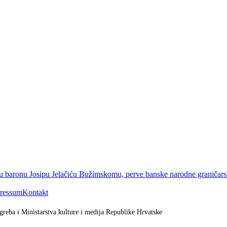
baronu Josipu Jelačiću Bužimskomu, perve banske narodne graničars
ressum
Kontakt
greba i Ministarstva kulture i medija Republike Hrvatske