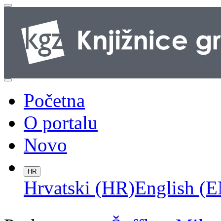
Početna
O portalu
Novo
HR
Hrvatski (HR)
English (E