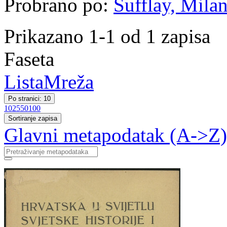
Probrano po:
Šufflay, Milan
Prikazano 1-1 od 1 zapisa
Faseta
Lista
Mreža
Po stranici: 10
10
25
50
100
Sortiranje zapisa
Glavni metapodatak (A->Z)