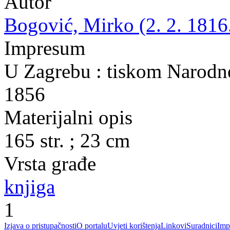
Autor
Bogović, Mirko (2. 2. 1816.
Impresum
U Zagrebu : tiskom Narodne 
1856
Materijalni opis
165 str. ; 23 cm
Vrsta građe
knjiga
1
Izjava o pristupačnosti
O portalu
Uvjeti korištenja
Linkovi
Suradnici
Imp