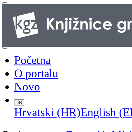
Početna
O portalu
Novo
HR
Hrvatski (HR)
English (E