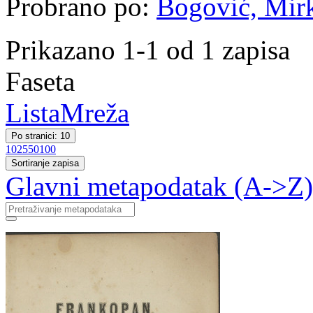
Probrano po:
Bogović, Mirko
Prikazano 1-1 od 1 zapisa
Faseta
Lista
Mreža
Po stranici: 10
10
25
50
100
Sortiranje zapisa
Glavni metapodatak (A->Z)