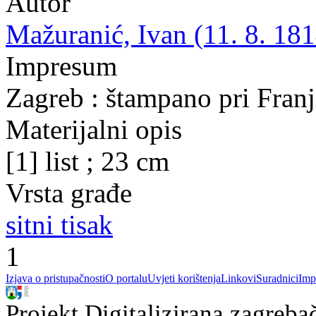
Autor
Mažuranić, Ivan (11. 8. 181
Impresum
Zagreb : štampano pri Fran
Materijalni opis
[1] list ; 23 cm
Vrsta građe
sitni tisak
1
Izjava o pristupačnosti
O portalu
Uvjeti korištenja
Linkovi
Suradnici
Imp
Projekt Digitalizirana zagreba