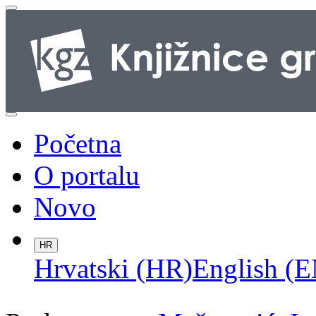
Početna
O portalu
Novo
HR
Hrvatski (HR)
English (E