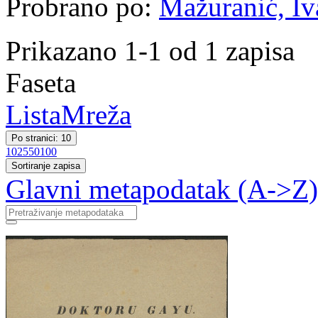
Probrano po:
Mažuranić, Iva
Prikazano 1-1 od 1 zapisa
Faseta
Lista
Mreža
Po stranici: 10
10
25
50
100
Sortiranje zapisa
Glavni metapodatak (A->Z)