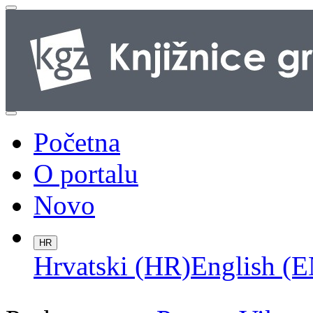
Početna
O portalu
Novo
HR
Hrvatski (HR)
English (E