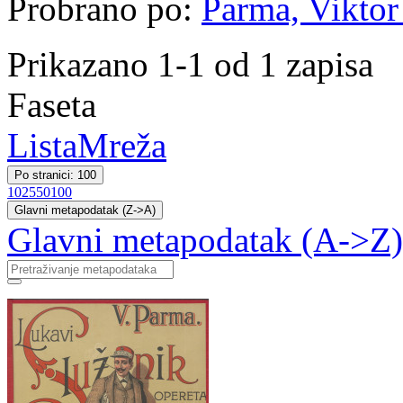
Probrano po:
Parma, Viktor 
Prikazano 1-1 od 1 zapisa
Faseta
Lista
Mreža
Po stranici: 100
10
25
50
100
Glavni metapodatak (Z->A)
Glavni metapodatak (A->Z)