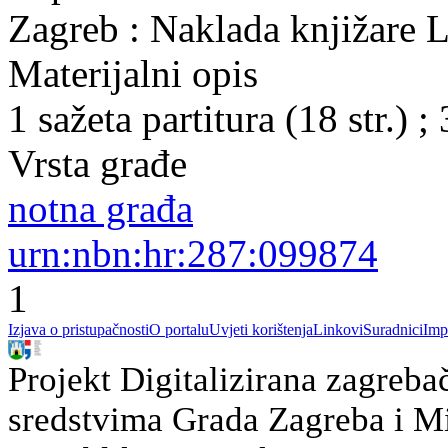
Zagreb : Naklada knjižare L
Materijalni opis
1 sažeta partitura (18 str.) ;
Vrsta građe
notna građa
urn:nbn:hr:287:099874
1
Izjava o pristupačnosti
O portalu
Uvjeti korištenja
Linkovi
Suradnici
Imp
Projekt Digitalizirana zagreba
sredstvima Grada Zagreba i Min