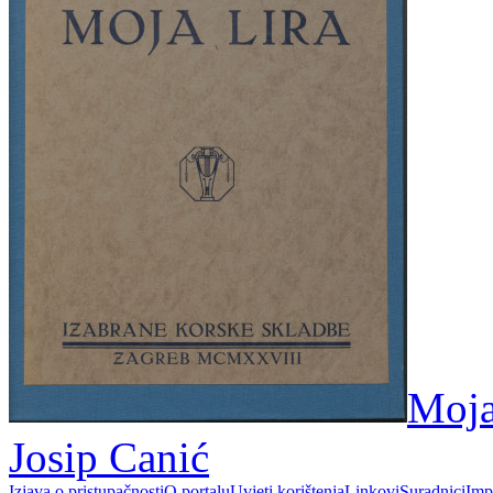
Moja 
Josip Canić
Izjava o pristupačnosti
O portalu
Uvjeti korištenja
Linkovi
Suradnici
Imp