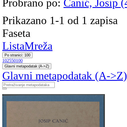
Probrano po:
Canić, Josip (
Prikazano 1-1 od 1 zapisa
Faseta
Lista
Mreža
Po stranici: 100
10
25
50
100
Glavni metapodatak (A->Z)
Glavni metapodatak (A->Z)