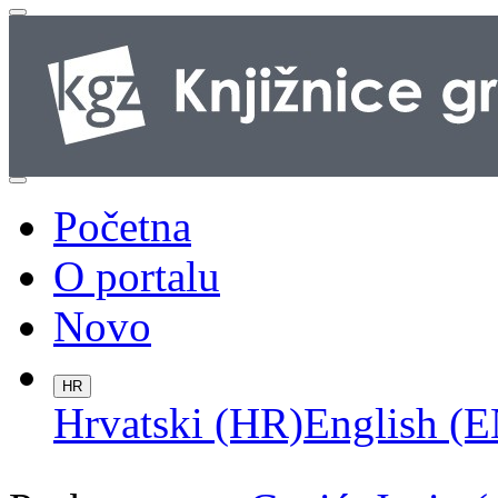
Početna
O portalu
Novo
HR
Hrvatski (HR)
English (E