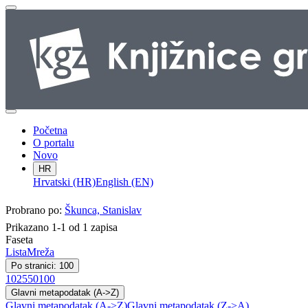
Početna
O portalu
Novo
HR
Hrvatski (HR)
English (EN)
Probrano po:
Škunca, Stanislav
Prikazano 1-1 od 1 zapisa
Faseta
Lista
Mreža
Po stranici: 100
10
25
50
100
Glavni metapodatak (A->Z)
Glavni metapodatak (A->Z)
Glavni metapodatak (Z->A)