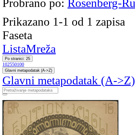
Probrano po:
Rosenberg-Ru
Prikazano 1-1 od 1 zapisa
Faseta
Lista
Mreža
Po stranici: 25
10
25
50
100
Glavni metapodatak (A->Z)
Glavni metapodatak (A->Z)