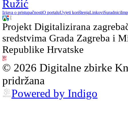
Ružić
Izjava o pristupačnosti
O portalu
Uvjeti korištenja
Linkovi
Suradnici
Imp
Projekt Digitalizirana zagreba
sredstvima Grada Zagreba i Min
Republike Hrvatske
© 2026 Digitalne zbirke Kn
pridržana
Powered by Indigo