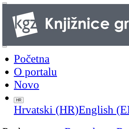
Početna
O portalu
Novo
HR
Hrvatski (HR)
English (E