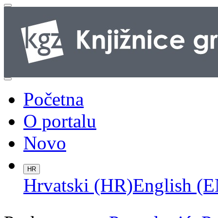
Početna
O portalu
Novo
HR
Hrvatski (HR)
English (E