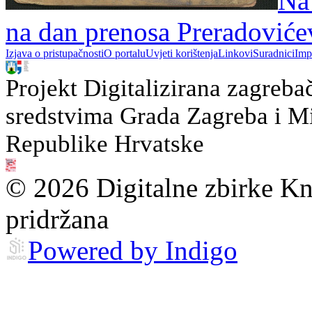
Na
na dan prenosa Preradovićev
Izjava o pristupačnosti
O portalu
Uvjeti korištenja
Linkovi
Suradnici
Imp
Projekt Digitalizirana zagreba
sredstvima Grada Zagreba i Min
Republike Hrvatske
© 2026 Digitalne zbirke Kn
pridržana
Powered by Indigo