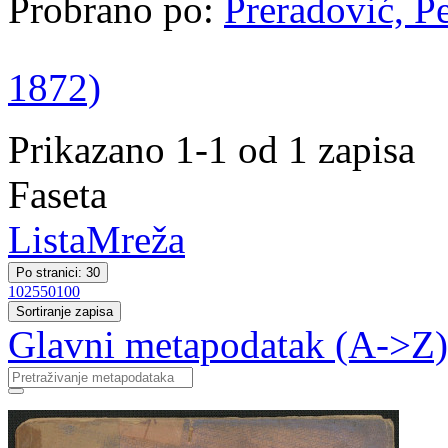
Probrano po:
Preradović, Pe
1872)
Prikazano 1-1 od 1 zapisa
Faseta
Lista
Mreža
Po stranici: 30
10
25
50
100
Sortiranje zapisa
Glavni metapodatak (A->Z)