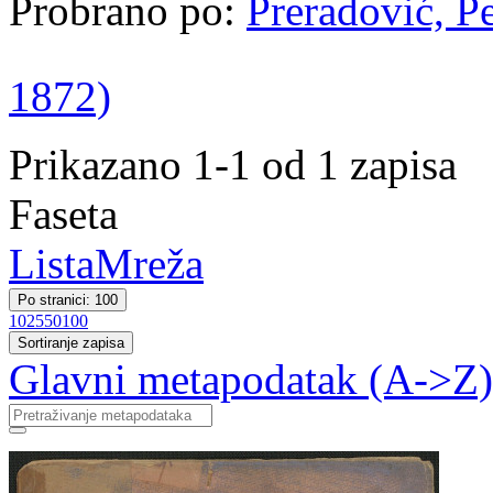
Probrano po:
Preradović, Pe
1872)
Prikazano 1-1 od 1 zapisa
Faseta
Lista
Mreža
Po stranici: 100
10
25
50
100
Sortiranje zapisa
Glavni metapodatak (A->Z)