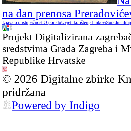
Na
na dan prenosa Preradovićev
Izjava o pristupačnosti
O portalu
Uvjeti korištenja
Linkovi
Suradnici
Imp
Projekt Digitalizirana zagreba
sredstvima Grada Zagreba i Min
Republike Hrvatske
© 2026 Digitalne zbirke Kn
pridržana
Powered by Indigo