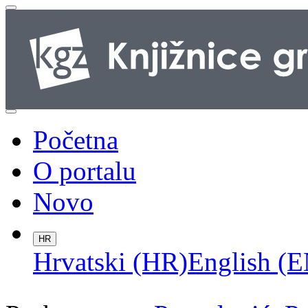
Početna
O portalu
Novo
HR
Hrvatski (HR)
English (E