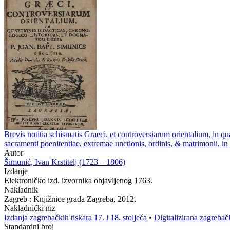
Brevis notitia schismatis Graeci, et controversiarum orientalium, in qu
sacramenti poenitentiae, extremae unctionis, ordinis, & matrimonii, in
Autor
Šimunić, Ivan Krstitelj (1723 – 1806)
Izdanje
Elektroničko izd. izvornika objavljenog 1763.
Nakladnik
Zagreb : Knjižnice grada Zagreba, 2012.
Nakladnički niz
Izdanja zagrebačkih tiskara 17. i 18. stoljeća
•
Digitalizirana zagrebač
Standardni broj