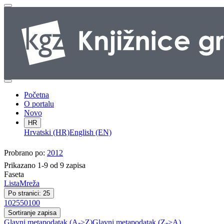
Početna
O portalu
Novo
HR
Hrvatski (HR)
English (EN)
Probrano po:
2012
Prikazano 1-9 od 9 zapisa
Faseta
Lista
Mreža
Po stranici: 25
10
25
50
100
Sortiranje zapisa
Glavni metapodatak (A->Z)
Glavni metapodatak (Z->A)