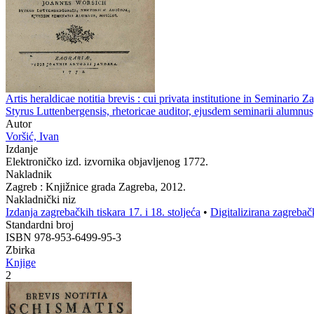
Artis heraldicae notitia brevis : cui privata institutione in Seminari
Styrus Luttenbergensis, rhetoricae auditor, ejusdem seminarii alumnu
Autor
Voršić, Ivan
Izdanje
Elektroničko izd. izvornika objavljenog 1772.
Nakladnik
Zagreb : Knjižnice grada Zagreba, 2012.
Nakladnički niz
Izdanja zagrebačkih tiskara 17. i 18. stoljeća
•
Digitalizirana zagrebač
Standardni broj
ISBN 978-953-6499-95-3
Zbirka
Knjige
2