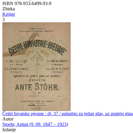
ISBN 978-953-6499-93-9
Zbirka
Knjige
3
Četiri hrvatske pjesme : dj. 37 / uglasbio za jedan glas, uz pratnju gla
Autor
Stoehr, Antun (9. 09. 1847 – 1923)
Izdanje