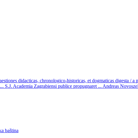
aestiones didacticas, chronologico-historicas, et dogmaticas digesta / a
 ... S.J. Academia Zagrabiensi publice propugnaret ... Andreas Novoszel 
ka baština