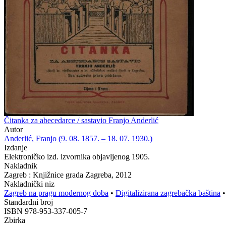
Čitanka za abecedarce / sastavio Franjo Anderlić
Autor
Anderlić, Franjo (9. 08. 1857. – 18. 07. 1930.)
Izdanje
Elektroničko izd. izvornika objavljenog 1905.
Nakladnik
Zagreb : Knjižnice grada Zagreba, 2012
Nakladnički niz
Zagreb na pragu modernog doba
•
Digitalizirana zagrebačka baština
Standardni broj
ISBN 978-953-337-005-7
Zbirka