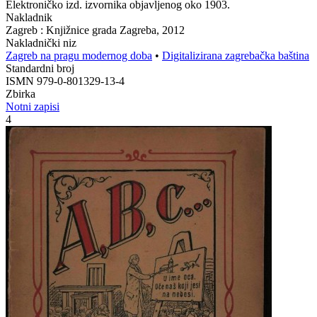
Elektroničko izd. izvornika objavljenog oko 1903.
Nakladnik
Zagreb : Knjižnice grada Zagreba, 2012
Nakladnički niz
Zagreb na pragu modernog doba
•
Digitalizirana zagrebačka baština
Standardni broj
ISMN 979-0-801329-13-4
Zbirka
Notni zapisi
4