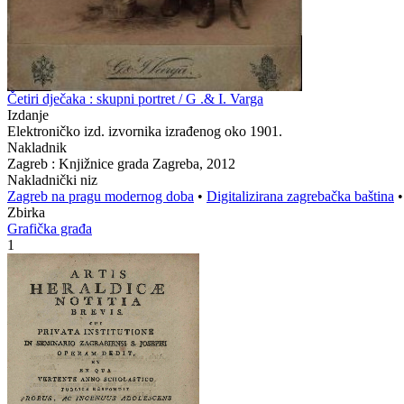
Četiri dječaka : skupni portret / G .& I. Varga
Izdanje
Elektroničko izd. izvornika izrađenog oko 1901.
Nakladnik
Zagreb : Knjižnice grada Zagreba, 2012
Nakladnički niz
Zagreb na pragu modernog doba
•
Digitalizirana zagrebačka baština
Zbirka
Grafička građa
1