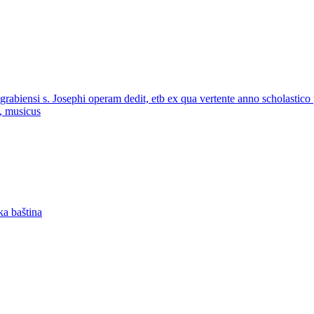
o Zagrabiensi s. Josephi operam dedit, etb ex qua vertente anno scholasti
s, musicus
ka baština