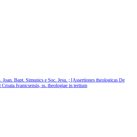
 p. Joan. Bapt. Simunics e Soc. Jesu. ; [Assertiones theologicas De
Croata Ivanicsensis, ss. theologiae in tertium