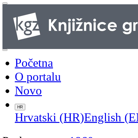
Početna
O portalu
Novo
HR
Hrvatski (HR)
English (E