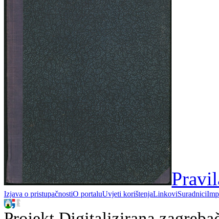
Pravi
Izjava o pristupačnosti
O portalu
Uvjeti korištenja
Linkovi
Suradnici
Imp
Projekt Digitalizirana zagreba