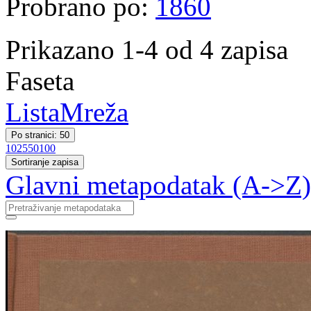
Probrano po:
1860
Prikazano 1-4 od 4 zapisa
Faseta
Lista
Mreža
Po stranici: 50
10
25
50
100
Sortiranje zapisa
Glavni metapodatak (A->Z)