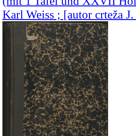
(mit 1 Tafel und XXVII Hol
Karl Weiss ; [autor crteža J.