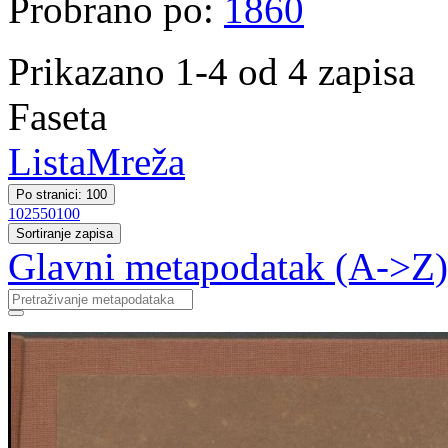
Probrano po:
1860
Prikazano 1-4 od 4 zapisa
Faseta
Lista
Mreža
Po stranici: 100
10
25
50
100
Sortiranje zapisa
Glavni metapodatak (A->Z)