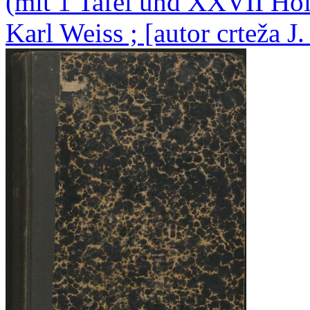
(mit 1 Tafel und XXVII Hol
Karl Weiss ; [autor crteža J.