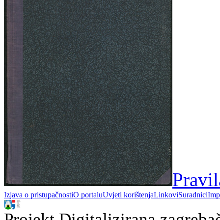
Pravi
Izjava o pristupačnosti
O portalu
Uvjeti korištenja
Linkovi
Suradnici
Imp
Projekt Digitalizirana zagreba