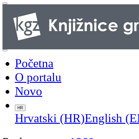
Početna
O portalu
Novo
HR
Hrvatski (HR)
English (E