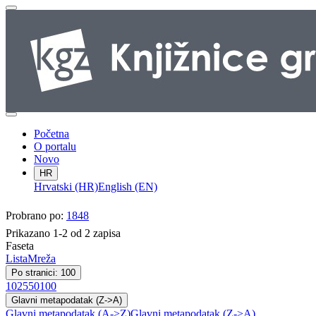
Početna
O portalu
Novo
HR
Hrvatski (HR)
English (EN)
Probrano po:
1848
Prikazano 1-2 od 2 zapisa
Faseta
Lista
Mreža
Po stranici: 100
10
25
50
100
Glavni metapodatak (Z->A)
Glavni metapodatak (A->Z)
Glavni metapodatak (Z->A)