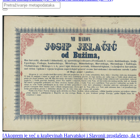
[Akoprem je već u kraljevinah Harvatskoj i Slavonii proglašeno, da je 