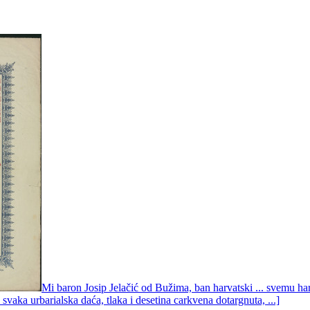
Mi baron Josip Jelačić od Bužima, ban harvatski ... svemu 
svaka urbarialska daća, tlaka i desetina carkvena dotargnuta, ...]