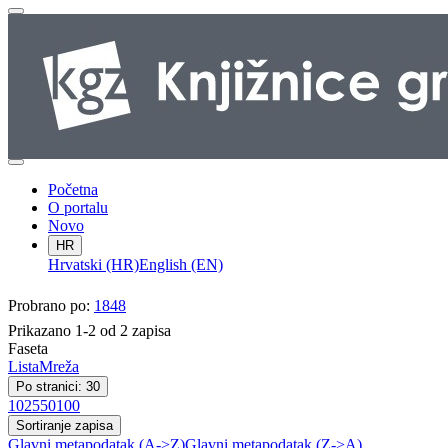
Početna
O portalu
Novo
HR
Hrvatski (HR)
English (EN)
Probrano po:
1848
Prikazano 1-2 od 2 zapisa
Faseta
Lista
Mreža
Po stranici: 30
10
25
50
100
Sortiranje zapisa
Glavni metapodatak (A->Z)
Glavni metapodatak (Z->A)