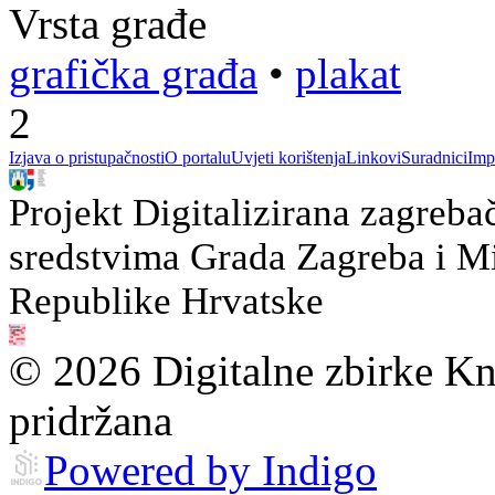
Vrsta građe
grafička građa
•
plakat
2
Izjava o pristupačnosti
O portalu
Uvjeti korištenja
Linkovi
Suradnici
Imp
Projekt Digitalizirana zagreba
sredstvima Grada Zagreba i Min
Republike Hrvatske
© 2026 Digitalne zbirke Kn
pridržana
Powered by Indigo