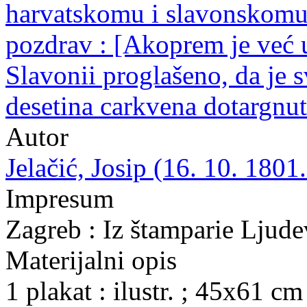
harvatskomu i slavonskomu
pozdrav : [Akoprem je već u
Slavonii proglašeno, da je s
desetina carkvena dotargnuta
Autor
Jelačić, Josip (16. 10. 1801.
Impresum
Zagreb : Iz štamparie Ljude
Materijalni opis
1 plakat : ilustr. ; 45x61 cm