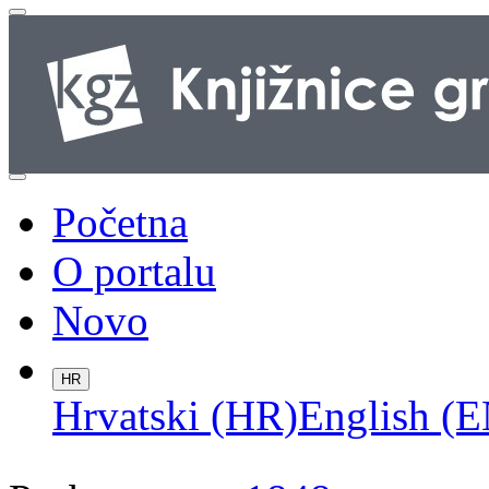
Početna
O portalu
Novo
HR
Hrvatski (HR)
English (E