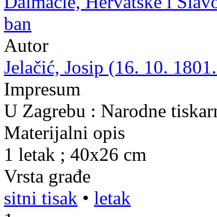
Dalmacie, Hervatske i Slavo
ban
Autor
Jelačić, Josip (16. 10. 1801.
Impresum
U Zagrebu : Narodne tiskar
Materijalni opis
1 letak ; 40x26 cm
Vrsta građe
sitni tisak
•
letak