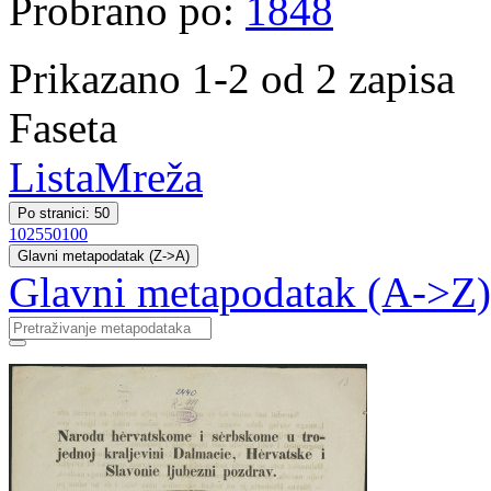
Probrano po:
1848
Prikazano 1-2 od 2 zapisa
Faseta
Lista
Mreža
Po stranici: 50
10
25
50
100
Glavni metapodatak (Z->A)
Glavni metapodatak (A->Z)