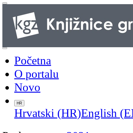
Početna
O portalu
Novo
HR
Hrvatski (HR)
English (E