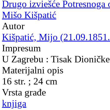
Drugo izviešće Potresnoga 
Mišo Kišpatić
Autor
Kišpatić, Mijo (21.09.1851.
Impresum
U Zagrebu : Tisak Dioničke
Materijalni opis
16 str. ; 24 cm
Vrsta građe
knjiga