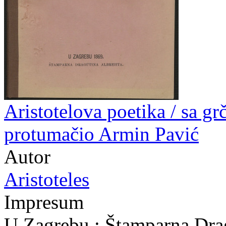
Aristotelova poetika / sa gr
protumačio Armin Pavić
Autor
Aristoteles
Impresum
U Zagrebu : Štamparna Drag