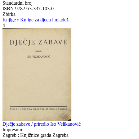
Standardni broj
ISBN 978-953-337-103-0
Zbirka
Knjige
•
Knjige za djecu i mladež
4
Dječje zabave / priredio Iso Velikanović
Impresum
Zagreb : Knjižnice grada Zagreba