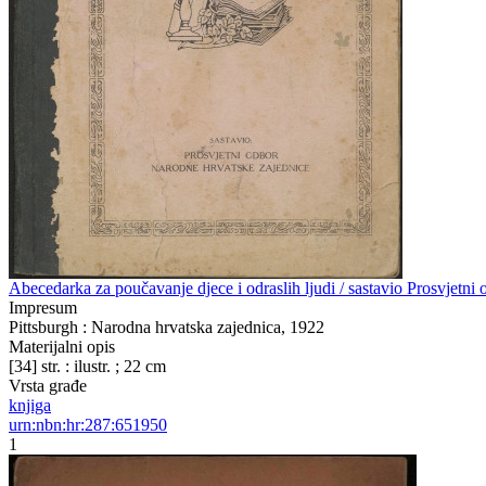
Abecedarka za poučavanje djece i odraslih ljudi / sastavio Prosvjetni
Impresum
Pittsburgh : Narodna hrvatska zajednica, 1922
Materijalni opis
[34] str. : ilustr. ; 22 cm
Vrsta građe
knjiga
urn:nbn:hr:287:651950
1