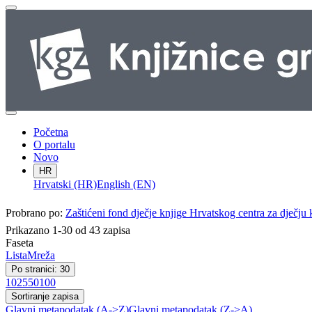
Početna
O portalu
Novo
HR
Hrvatski (HR)
English (EN)
Probrano po:
Zaštićeni fond dječje knjige Hrvatskog centra za dječju 
Prikazano 1-30 od 43 zapisa
Faseta
Lista
Mreža
Po stranici: 30
10
25
50
100
Sortiranje zapisa
Glavni metapodatak (A->Z)
Glavni metapodatak (Z->A)