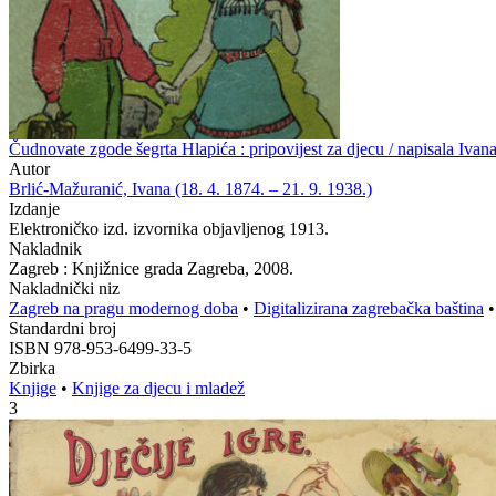
Čudnovate zgode šegrta Hlapića : pripovijest za djecu / napisala Iva
Autor
Brlić-Mažuranić, Ivana (18. 4. 1874. – 21. 9. 1938.)
Izdanje
Elektroničko izd. izvornika objavljenog 1913.
Nakladnik
Zagreb : Knjižnice grada Zagreba, 2008.
Nakladnički niz
Zagreb na pragu modernog doba
•
Digitalizirana zagrebačka baština
Standardni broj
ISBN 978-953-6499-33-5
Zbirka
Knjige
•
Knjige za djecu i mladež
3