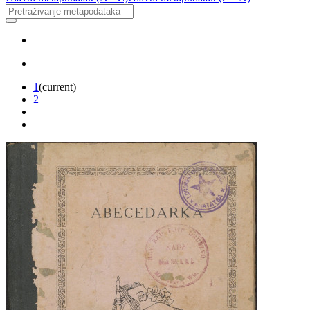
1
(current)
2