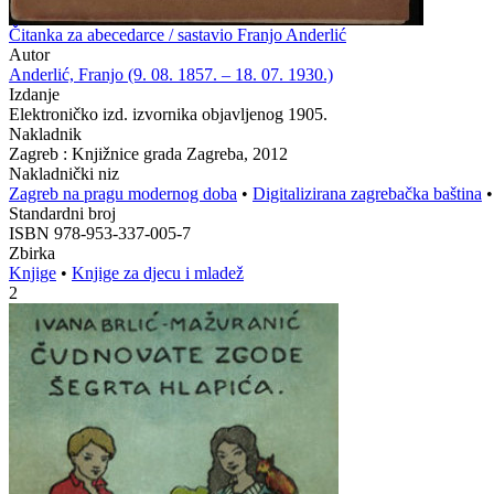
Čitanka za abecedarce / sastavio Franjo Anderlić
Autor
Anderlić, Franjo (9. 08. 1857. – 18. 07. 1930.)
Izdanje
Elektroničko izd. izvornika objavljenog 1905.
Nakladnik
Zagreb : Knjižnice grada Zagreba, 2012
Nakladnički niz
Zagreb na pragu modernog doba
•
Digitalizirana zagrebačka baština
Standardni broj
ISBN 978-953-337-005-7
Zbirka
Knjige
•
Knjige za djecu i mladež
2