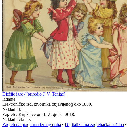
Dječije igre / [priredio J. V. Tenjac]
Izdanje
Elektroničko izd. izvornika objavljenog oko 1880.
Nakladnik
Zagreb : Knjižnice grada Zagreba, 2018.
Nakladnički niz
Zagreb na pragu modernog doba
•
Digitalizirana zagrebačka baština