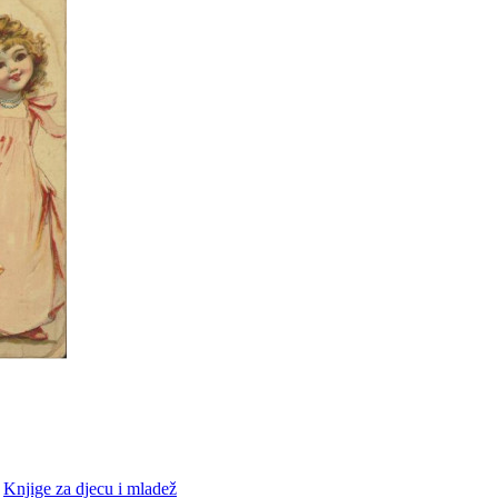
•
Knjige za djecu i mladež