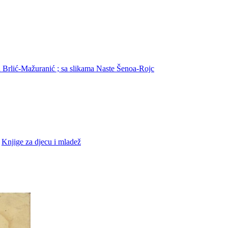
na Brlić-Mažuranić ; sa slikama Naste Šenoa-Rojc
•
Knjige za djecu i mladež