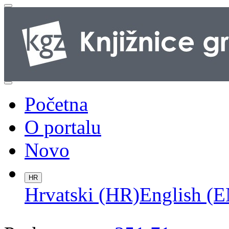
Početna
O portalu
Novo
HR
Hrvatski (HR)
English (E