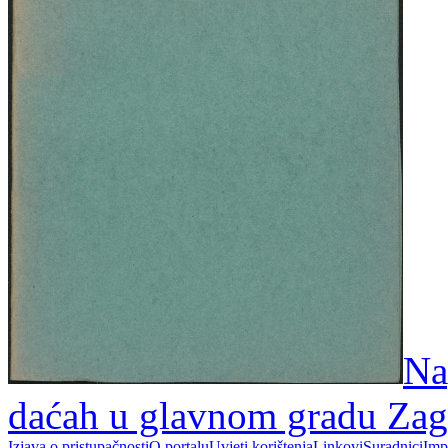
Na
daćah u glavnom gradu Zag
Izjava o pristupačnosti
O portalu
Uvjeti korištenja
Linkovi
Suradnici
Imp