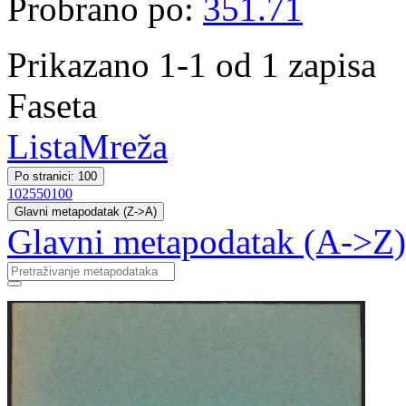
Probrano po:
351.71
Prikazano 1-1 od 1 zapisa
Faseta
Lista
Mreža
Po stranici: 100
10
25
50
100
Glavni metapodatak (Z->A)
Glavni metapodatak (A->Z)