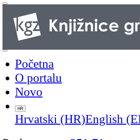
Početna
O portalu
Novo
HR
Hrvatski (HR)
English (E