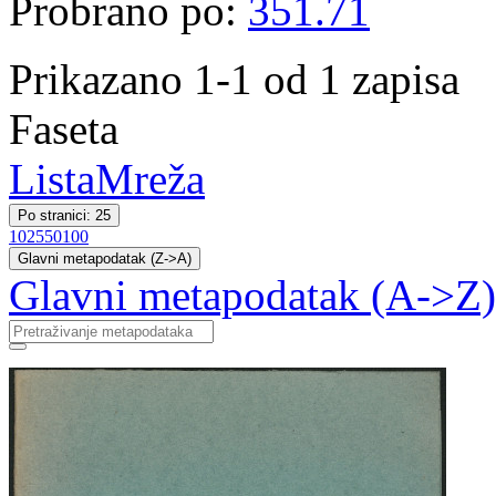
Probrano po:
351.71
Prikazano 1-1 od 1 zapisa
Faseta
Lista
Mreža
Po stranici: 25
10
25
50
100
Glavni metapodatak (Z->A)
Glavni metapodatak (A->Z)