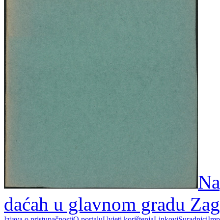
Na
daćah u glavnom gradu Zag
Izjava o pristupačnosti
O portalu
Uvjeti korištenja
Linkovi
Suradnici
Imp