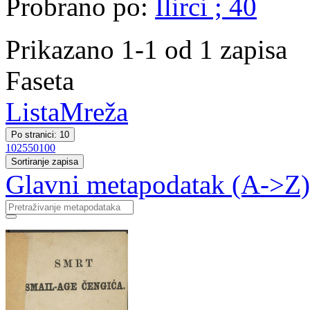
Probrano po:
Ilirci ; 40
Prikazano 1-1 od 1 zapisa
Faseta
Lista
Mreža
Po stranici: 10
10
25
50
100
Sortiranje zapisa
Glavni metapodatak (A->Z)