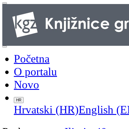
Početna
O portalu
Novo
HR
Hrvatski (HR)
English (E