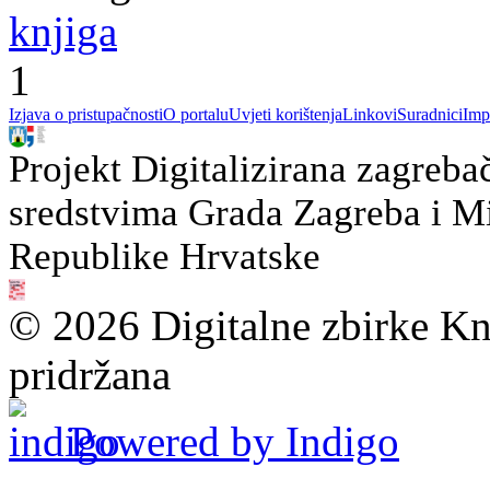
knjiga
1
Izjava o pristupačnosti
O portalu
Uvjeti korištenja
Linkovi
Suradnici
Imp
Projekt Digitalizirana zagreba
sredstvima Grada Zagreba i Min
Republike Hrvatske
© 2026 Digitalne zbirke Kn
pridržana
Powered by Indigo