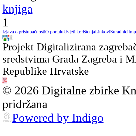
knjiga
1
Izjava o pristupačnosti
O portalu
Uvjeti korištenja
Linkovi
Suradnici
Imp
Projekt Digitalizirana zagreba
sredstvima Grada Zagreba i Min
Republike Hrvatske
© 2026 Digitalne zbirke Kn
pridržana
Powered by Indigo