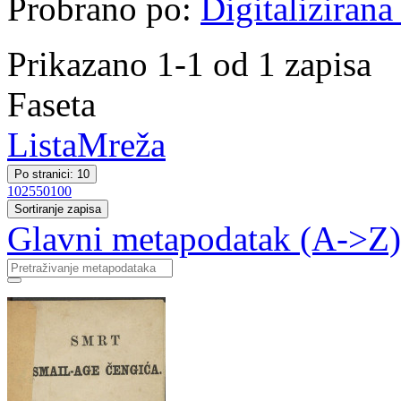
Probrano po:
Digitalizirana
Prikazano 1-1 od 1 zapisa
Faseta
Lista
Mreža
Po stranici: 10
10
25
50
100
Sortiranje zapisa
Glavni metapodatak (A->Z)