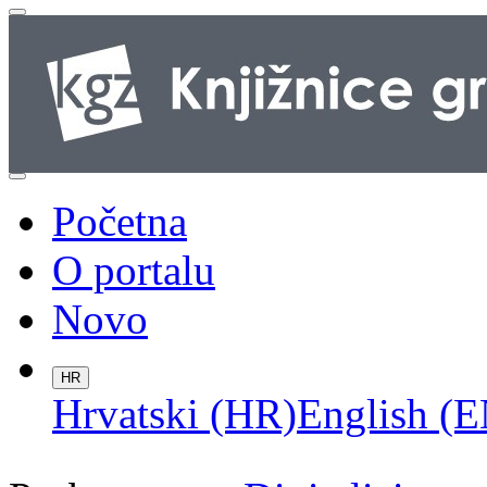
Početna
O portalu
Novo
HR
Hrvatski (HR)
English (E