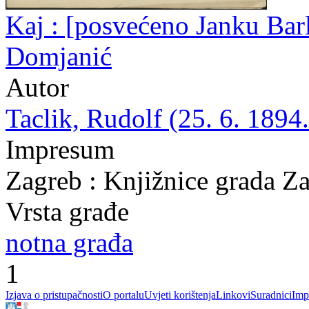
Kaj : [posvećeno Janku Barlé
Domjanić
Autor
Taclik, Rudolf (25. 6. 1894.
Impresum
Zagreb : Knjižnice grada Z
Vrsta građe
notna građa
1
Izjava o pristupačnosti
O portalu
Uvjeti korištenja
Linkovi
Suradnici
Imp