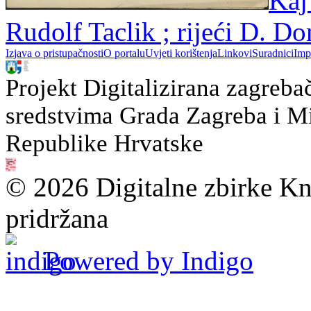
Kaj
Rudolf Taclik ; rijeći D. D
Izjava o pristupačnosti
O portalu
Uvjeti korištenja
Linkovi
Suradnici
Imp
Projekt Digitalizirana zagreba
sredstvima Grada Zagreba i Min
Republike Hrvatske
© 2026 Digitalne zbirke Kn
pridržana
Powered by Indigo