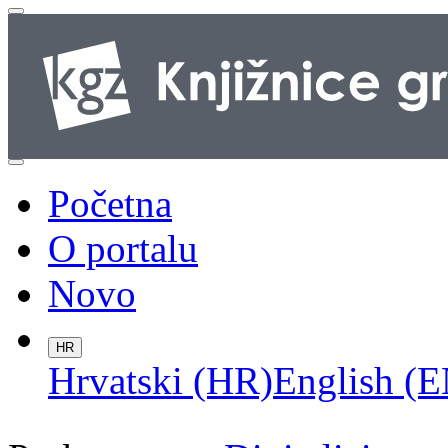
Početna
O portalu
Novo
HR
Hrvatski (HR)
English (E