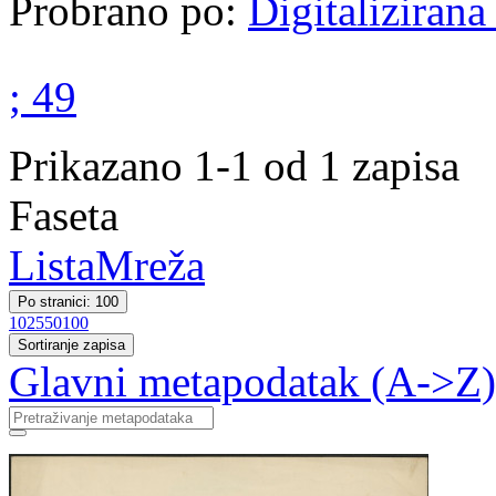
Probrano po:
Digitalizirana
; 49
Prikazano 1-1 od 1 zapisa
Faseta
Lista
Mreža
Po stranici: 100
10
25
50
100
Sortiranje zapisa
Glavni metapodatak (A->Z)