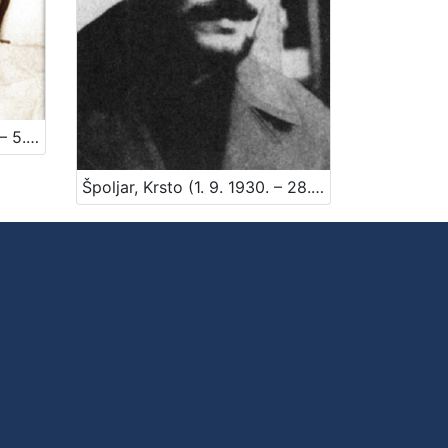
Sabol, Željko (28. 11. 1941. – 5. 9. 1991)
Špoljar, Krsto (1. 9. 1930. – 28. 11. 1977.)