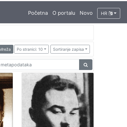
Početna
O portalu
Novo
HR
Mreža
Po stranici: 10
Sortiranje zapisa