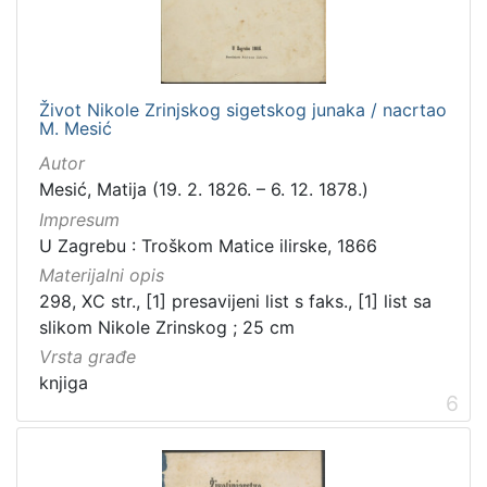
Život Nikole Zrinjskog sigetskog junaka / nacrtao
M. Mesić
Autor
Mesić, Matija (19. 2. 1826. – 6. 12. 1878.)
Impresum
U Zagrebu : Troškom Matice ilirske, 1866
Materijalni opis
298, XC str., [1] presavijeni list s faks., [1] list sa
slikom Nikole Zrinskog ; 25 cm
Vrsta građe
knjiga
6