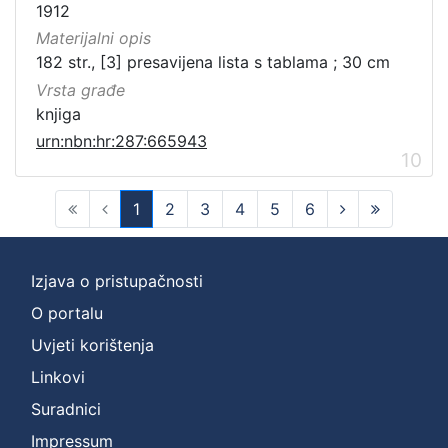
1912
Materijalni opis
182 str., [3] presavijena lista s tablama ; 30 cm
Vrsta građe
knjiga
urn:nbn:hr:287:665943
10
1
2
3
4
5
6
(current)
Izjava o pristupačnosti
O portalu
Uvjeti korištenja
Linkovi
Suradnici
Impressum