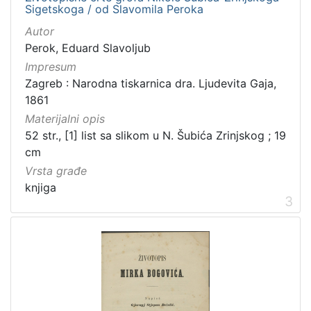
Ivana Brlić-Mažuranić - Prijevodi
10
Sigetskoga / od Slavomila Peroka
Sport
8
Autor
Perok, Eduard Slavoljub
Impresum
Zagreb : Narodna tiskarnica dra. Ljudevita Gaja,
[
1861
2
Materijalni opis
4
]
52 str., [1] list sa slikom u N. Šubića Zrinjskog ; 19
cm
Prava
Vrsta građe
Javno dobro
72
knjiga
Zaštićeno autorskim pravom
15
3
[
2
]
Vrsta