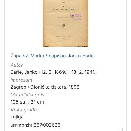
[
1
1
5
]
Izdavač
Knjižnice grada Zagreba
102
Gradska knjižnica Ante Kovačića
3
Župa sv. Marka / napisao Janko Barle
Autor
Barlè, Janko (12. 3. 1869. – 18. 2. 1941.)
[
Impresum
2
Zagreb : Dionička tiskara, 1896
]
Materijalni opis
Jezik
105 str. ; 21 cm
hrvatski
101
Vrsta građe
latinski
12
knjiga
njemački
12
urn:nbn:hr:287:002626
1