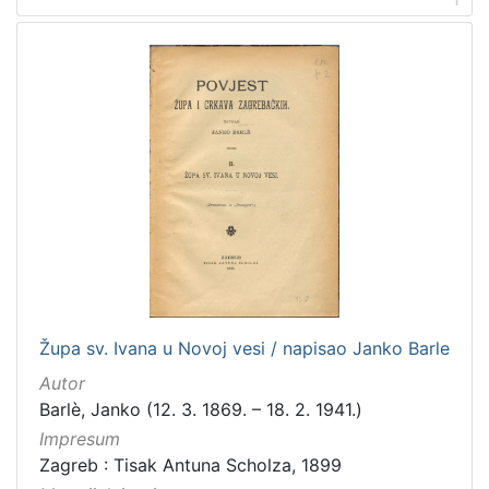
češki
2
talijanski
2
španjolski
2
danski
2
švedski
1
slovački
1
ruski
1
[
1
Župa sv. Ivana u Novoj vesi / napisao Janko Barle
4
]
Autor
Mjesto
Barlè, Janko (12. 3. 1869. – 18. 2. 1941.)
izdanja
Impresum
Zagreb
182
Zagreb : Tisak Antuna Scholza, 1899