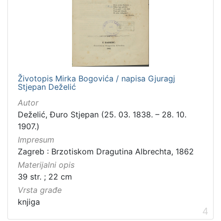
građe
knjiga
198
[
1
Životopis Mirka Bogovića / napisa Gjuragj
Stjepan Deželić
]
Zbirka
Autor
Deželić, Đuro Stjepan (25. 03. 1838. – 28. 10.
Knjige
276
1907.)
Knjige za djecu i mladež
44
Impresum
Digitalna zbirka Zaprešića
17
Zagreb : Brzotiskom Dragutina Albrechta, 1862
Izdanja Knjižnica grada Zagreba - E-knjige
2
Materijalni opis
Sitni tisak
1
39 str. ; 22 cm
Vrsta građe
knjiga
4
[