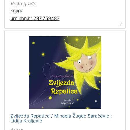
Vrsta građe
knjiga
urn:nbn:hr:287:759487
7
Zvijezda Repatica / Mihaela Žugec Saračević ;
Lidija Kraljević