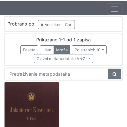
Autor
Probrano po:
Voelckner, Carl
Gruber, Franz (20. 07. 1837. – 1. 11. 1918.)
1
Voelckner, Carl
1
Prikazano 1-1 od 1 zapisa
Faseta
Lista
Mreža
Po stranici: 10
Glavni metapodatak (A->Z)
[
2
]
Izdavač
Knjižnice grada Zagreba
1
[
1
]