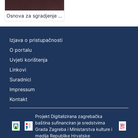
Jezik
Osnova za sgradjenje pješačke vojarne u Zagrebu = Entwurf für die in Agram zu erbauende Infanterie-Kasernen / izradjena po Franji Gruberu, Dragutinu Völckneru
njemački
1
hrvatski
1
Izjava o pristupačnosti
O portalu
[
Uvjeti korištenja
2
]
Linkovi
Mjesto
Suradnici
izdanja
Impressum
Zagreb
1
Kontakt
Projekt Digitalizirana zagrebačka
[
baština sufinanciran je sredstvima
1
Grada Zagreba i Ministarstva kulture i
]
medija Republike Hrvatske