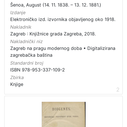
Šenoa, August (14. 11. 1838. – 13. 12. 1881.)
Izdanje
Elektroničko izd. izvornika objavljenog oko 1918.
[
Nakladnik
1
Zagreb : Knjižnice grada Zagreba, 2018.
]
Nakladnički niz
Zbirka
Zagreb na pragu modernog doba
•
Digitalizirana
Knjige
7
zagrebačka baština
Standardni broj
ISBN 978-953-337-109-2
[
Zbirka
1
Knjige
]
2