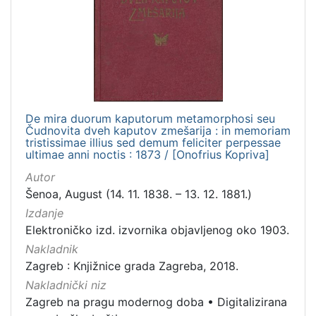
hrvatski
1
[
1
]
De mira duorum kaputorum metamorphosi seu
Čudnovita dveh kaputov zmešarija : in memoriam
Mjesto
tristissimae illius sed demum feliciter perpessae
izdanja
ultimae anni noctis : 1873 / [Onofrius Kopriva]
Zagreb
5
Autor
Šenoa, August (14. 11. 1838. – 13. 12. 1881.)
Izdanje
Elektroničko izd. izvornika objavljenog oko 1903.
[
1
Nakladnik
]
Zagreb : Knjižnice grada Zagreba, 2018.
Nakladnička
Nakladnički niz
cjelina
Zagreb na pragu modernog doba
•
Digitalizirana