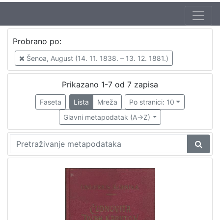
Autor
Probrano po:
Šenoa, August (14. 11. 1838. – 13. 12. 1881.)
7
Šenoa, August (14. 11. 1838. – 13. 12. 1881.)
Prikazano 1-7 od 7 zapisa
[
1
Faseta
Lista
Mreža
Po stranici: 10
]
Glavni metapodatak (A->Z)
Izdavač
Knjižnice grada Zagreba
4
[
1
]
Jezik