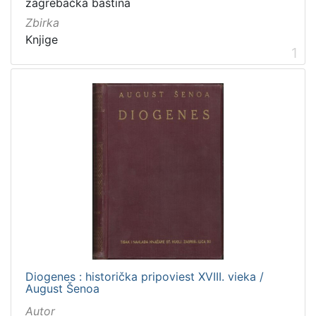
Zagreb na pragu modernog doba
7
zagrebačka baština
Zbirka
Digitalizirana zagrebačka baština
7
Knjige
1
[
2
]
Prava
Javno dobro
5
[
1
]
Vrsta
Diogenes : historička pripoviest XVIII. vieka /
građe
August Šenoa
knjiga
7
Autor