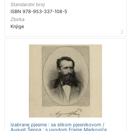
Standardni broj
ISBN 978-953-337-108-5
Zbirka
Knjige
3
Izabrane pjesme : sa slikom pjesnikovom /
August Šenoa ; s uvodom Franje Markovića