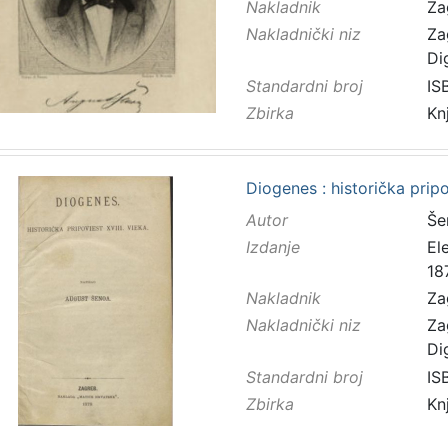
Nakladnik
Za
Nakladnički niz
Za
Di
Standardni broj
IS
Zbirka
Kn
Diogenes : historička prip
Autor
Še
Izdanje
El
18
Nakladnik
Za
Nakladnički niz
Za
Di
Standardni broj
IS
Zbirka
Kn