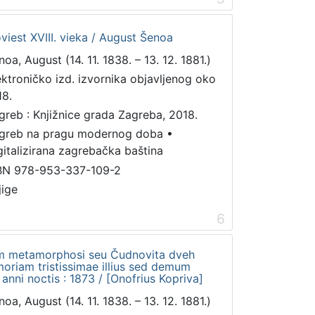
viest XVIII. vieka / August Šenoa
noa, August (14. 11. 1838. – 13. 12. 1881.)
ektroničko izd. izvornika objavljenog oko
18.
greb : Knjižnice grada Zagreba, 2018.
greb na pragu modernog doba
•
gitalizirana zagrebačka baština
BN 978-953-337-109-2
jige
6
m metamorphosi seu Čudnovita dveh
oriam tristissimae illius sed demum
 anni noctis : 1873 / [Onofrius Kopriva]
noa, August (14. 11. 1838. – 13. 12. 1881.)