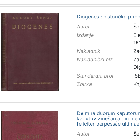
Diogenes : historička pripo
Autor
Še
Izdanje
El
19
Nakladnik
Za
Nakladnički niz
Za
Di
Standardni broj
IS
Zbirka
Kn
De mira duorum kaputoru
kaputov zmešarija : in mem
feliciter perpessae ultimae
Autor
Še