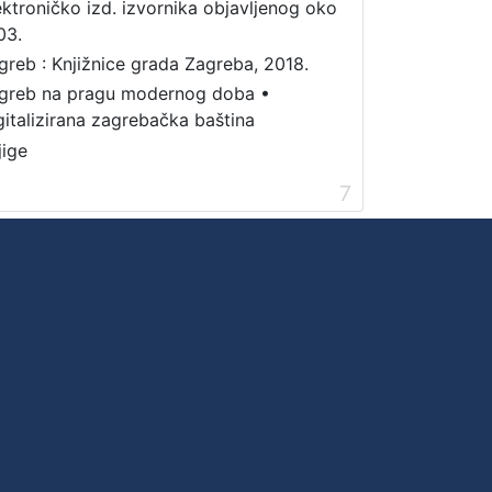
ektroničko izd. izvornika objavljenog oko
03.
greb : Knjižnice grada Zagreba, 2018.
greb na pragu modernog doba
•
gitalizirana zagrebačka baština
jige
7