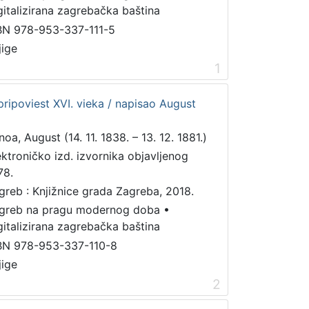
gitalizirana zagrebačka baština
BN 978-953-337-111-5
jige
1
pripoviest XVI. vieka / napisao August
noa, August (14. 11. 1838. – 13. 12. 1881.)
ektroničko izd. izvornika objavljenog
78.
greb : Knjižnice grada Zagreba, 2018.
greb na pragu modernog doba
•
gitalizirana zagrebačka baština
BN 978-953-337-110-8
jige
2