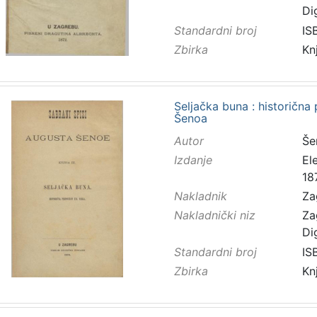
Di
Standardni broj
IS
Zbirka
Kn
Seljačka buna : historična 
Šenoa
Autor
Še
Izdanje
El
18
Nakladnik
Za
Nakladnički niz
Za
Di
Standardni broj
IS
Zbirka
Kn