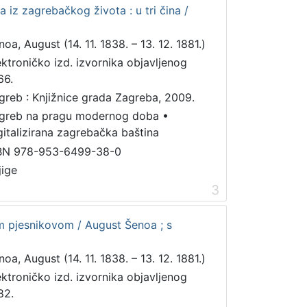
ra iz zagrebačkog života : u tri čina /
noa, August (14. 11. 1838. – 13. 12. 1881.)
ektroničko izd. izvornika objavljenog
66.
greb : Knjižnice grada Zagreba, 2009.
greb na pragu modernog doba
•
gitalizirana zagrebačka baština
BN 978-953-6499-38-0
jige
3
om pjesnikovom / August Šenoa ; s
noa, August (14. 11. 1838. – 13. 12. 1881.)
ektroničko izd. izvornika objavljenog
82.