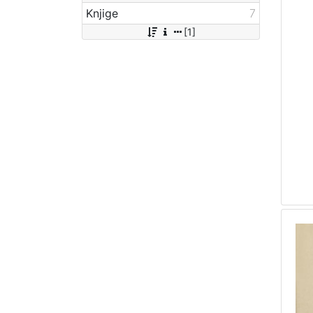
Knjige
7
[1]