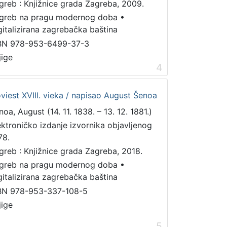
greb : Knjižnice grada Zagreba, 2009.
greb na pragu modernog doba
•
gitalizirana zagrebačka baština
BN 978-953-6499-37-3
jige
4
oviest XVIII. vieka / napisao August Šenoa
noa, August (14. 11. 1838. – 13. 12. 1881.)
ektroničko izdanje izvornika objavljenog
78.
greb : Knjižnice grada Zagreba, 2018.
greb na pragu modernog doba
•
gitalizirana zagrebačka baština
BN 978-953-337-108-5
jige
5