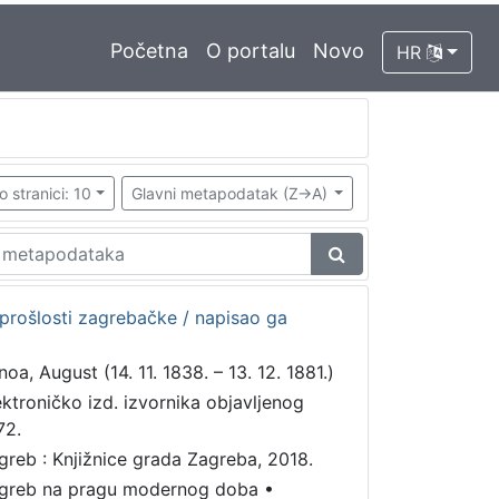
Početna
O portalu
Novo
HR
o stranici: 10
Glavni metapodatak (Z->A)
 prošlosti zagrebačke / napisao ga
noa, August (14. 11. 1838. – 13. 12. 1881.)
ektroničko izd. izvornika objavljenog
72.
greb : Knjižnice grada Zagreba, 2018.
greb na pragu modernog doba
•