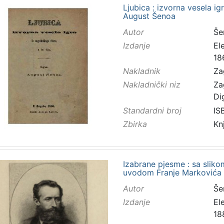
Ljubica : izvorna vesela ig
August Šenoa
Autor
Še
Izdanje
El
18
Nakladnik
Za
Nakladnički niz
Za
Di
Standardni broj
IS
Zbirka
Kn
Izabrane pjesme : sa slik
uvodom Franje Markovića
Autor
Še
Izdanje
El
18