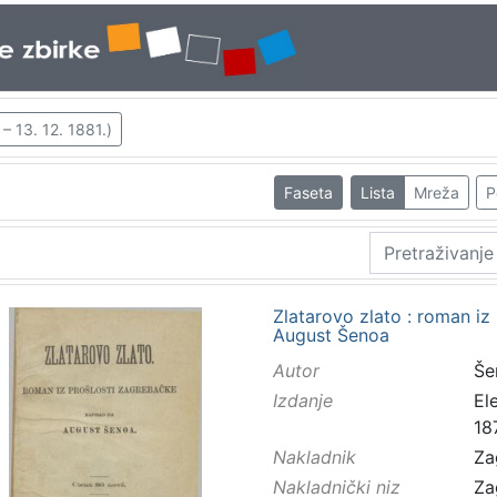
– 13. 12. 1881.)
Faseta
Lista
Mreža
P
Zlatarovo zlato : roman iz
August Šenoa
Autor
Še
Izdanje
El
18
Nakladnik
Za
Nakladnički niz
Za