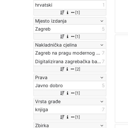
hrvatski
1
[1]
Mjesto izdanja
Zagreb
5
[1]
Nakladnička cjelina
Zagreb na pragu modernog doba
7
Digitalizirana zagrebačka baština
7
[2]
Prava
Javno dobro
5
[1]
Vrsta građe
knjiga
7
[1]
Zbirka