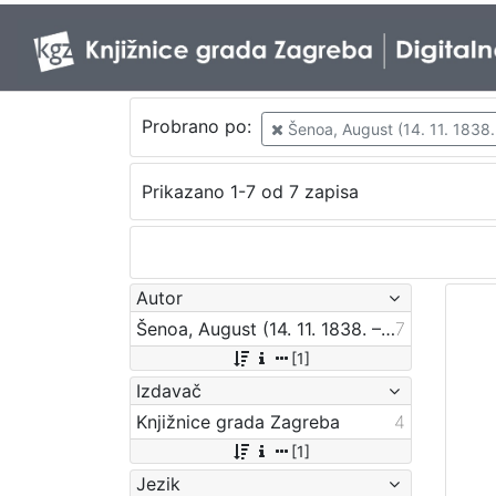
Probrano po:
Šenoa, August (14. 11. 1838. 
Prikazano 1-7 od 7 zapisa
Autor
Šenoa, August (14. 11. 1838. – 13. 12. 1881.)
7
[1]
Izdavač
Knjižnice grada Zagreba
4
[1]
Jezik