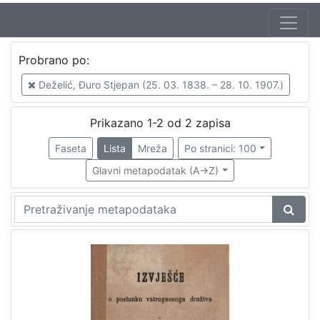
Autor
Probrano po:
Deželić, Đuro Stjepan (25. 03. 1838. – 28. 10. 1907.)
2
Deželić, Đuro Stjepan (25. 03. 1838. – 28. 10. 1907.)
Prikazano 1-2 od 2 zapisa
[
1
Faseta
Lista
Mreža
Po stranici: 100
]
Glavni metapodatak (A->Z)
Mjesto
izdanja
Zagreb
2
[
1
]