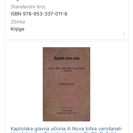
Standardni broj
Zbirka
ISBN 978-953-337-011-8
Knjige
2
Zbirka
Knjige
1
[
1
]
Kaptolska glavna učiona ili Nova bitka varošanah