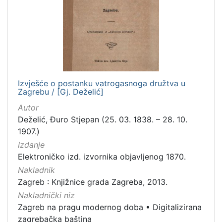
Nakladnička
cjelina
Zagreb na pragu modernog doba
2
Digitalizirana zagrebačka baština
2
Izvješće o postanku vatrogasnoga družtva u
Zagrebu / [Gj. Deželić]
[
2
Autor
]
Deželić, Đuro Stjepan (25. 03. 1838. – 28. 10.
Vrsta
1907.)
građe
Izdanje
knjiga
2
Elektroničko izd. izvornika objavljenog 1870.
Nakladnik
Zagreb : Knjižnice grada Zagreba, 2013.
Nakladnički niz
[
Zagreb na pragu modernog doba
•
Digitalizirana
1
zagrebačka baština
]