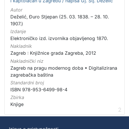
i kaptolacah u Zagrebu / napisa Gj. Stj. Deželić
Autor
Deželić, Đuro Stjepan (25. 03. 1838. – 28. 10.
1907.)
Izdanje
Elektroničko izd. izvornika objavljenog 1870.
Nakladnik
Zagreb : Knjižnice grada Zagreba, 2012
Nakladnički niz
Zagreb na pragu modernog doba
•
Digitalizirana
zagrebačka baština
Standardni broj
ISBN 978-953-6499-98-4
Zbirka
Knjige
2