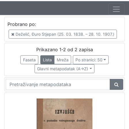
Autor
Probrano po:
Deželić, Đuro Stjepan (25. 03. 1838. – 28. 10. 1907.)
2
Deželić, Đuro Stjepan (25. 03. 1838. – 28. 10. 1907.)
Prikazano 1-2 od 2 zapisa
[
1
Faseta
Lista
Mreža
Po stranici: 50
]
Glavni metapodatak (A->Z)
Mjesto
izdanja
Zagreb
2
[
1
]