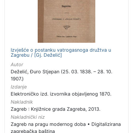
Nakladnička
cjelina
Digitalizirana zagrebačka baština
2
Zagreb na pragu modernog doba
2
Izvješće o postanku vatrogasnoga družtva u
Zagrebu / [Gj. Deželić]
[
2
Autor
]
Deželić, Đuro Stjepan (25. 03. 1838. – 28. 10.
Vrsta
1907.)
građe
Izdanje
knjiga
2
Elektroničko izd. izvornika objavljenog 1870.
Nakladnik
Zagreb : Knjižnice grada Zagreba, 2013.
Nakladnički niz
[
Zagreb na pragu modernog doba
•
Digitalizirana
1
zagrebačka baština
]