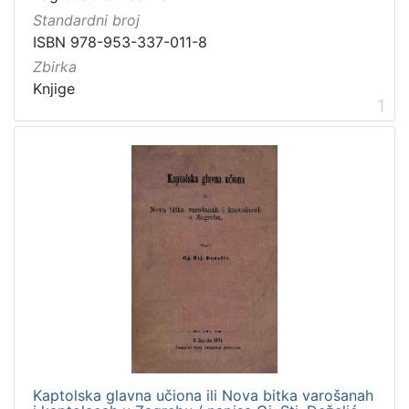
Standardni broj
Zbirka
ISBN 978-953-337-011-8
Knjige
2
Zbirka
Knjige
1
[
1
]
Kaptolska glavna učiona ili Nova bitka varošanah