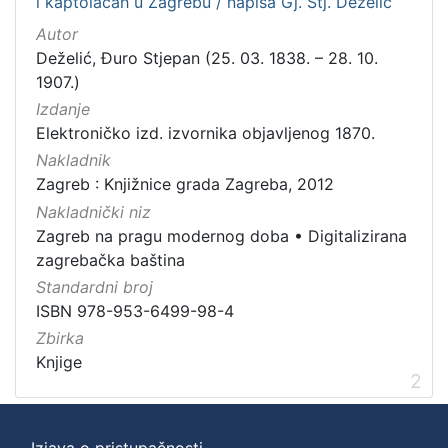
i kaptolacah u Zagrebu / napisa Gj. Stj. Deželić
Autor
Deželić, Đuro Stjepan (25. 03. 1838. – 28. 10.
1907.)
Izdanje
Elektroničko izd. izvornika objavljenog 1870.
Nakladnik
Zagreb : Knjižnice grada Zagreba, 2012
Nakladnički niz
Zagreb na pragu modernog doba
•
Digitalizirana
zagrebačka baština
Standardni broj
ISBN 978-953-6499-98-4
Zbirka
Knjige
2