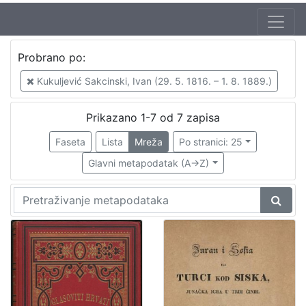
Autor
Probrano po:
Kukuljević Sakcinski, Ivan (29. 5. 1816. – 1. 8. 1889.)
7
Kukuljević Sakcinski, Ivan (29. 5. 1816. – 1. 8. 1889.)
Prikazano 1-7 od 7 zapisa
[
1
Faseta
Lista
Mreža
Po stranici: 25
]
Glavni metapodatak (A->Z)
Izdavač
Knjižnice grada Zagreba
3
[
1
]
Jezik