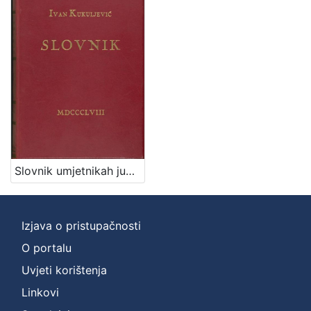
knjiga
7
[
1
]
Zbirka
Knjige
7
Slovnik umjetnikah jugoslavenskih / od Ivana Kukuljevića Sakcinskoga
[
1
Izjava o pristupačnosti
]
O portalu
Uvjeti korištenja
Linkovi