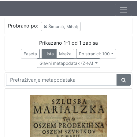
Autor
Probrano po:
Šimunić, Mihalj
Šimunić, Mihalj
1
Prikazano 1-1 od 1 zapisa
Faseta
Lista
Mreža
Po stranici: 100
[
1
Glavni metapodatak (Z->A)
]
Izdavač
Knjižnice grada Zagreba
1
[
1
]
Mjesto