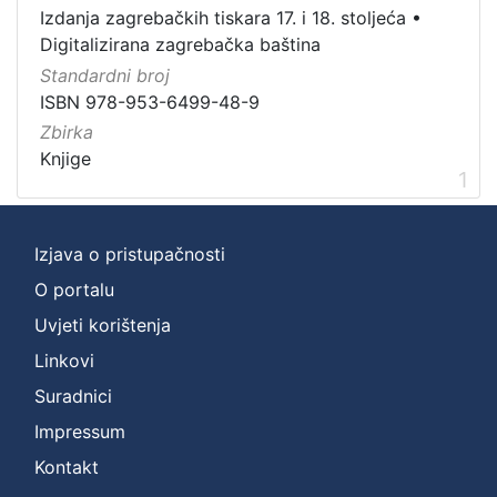
Vrsta
Izdanja zagrebačkih tiskara 17. i 18. stoljeća
•
građe
Digitalizirana zagrebačka baština
knjiga
1
Standardni broj
ISBN 978-953-6499-48-9
Zbirka
Knjige
[
1
1
]
Zbirka
Izjava o pristupačnosti
Knjige
1
O portalu
Uvjeti korištenja
Linkovi
[
Suradnici
1
]
Impressum
Kontakt