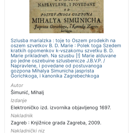
izdanja
Zagreb
1
Szlusba marialzka : toje to Oszem prodekih na
[
oszem szvetkov B. D. Marie : Polek toga Szedem
1
kratkih opomenkov k-vszakomu szvetku B. D.
]
Marie prikladneh. Na szusbu [!] Marie alduvane
po jedne oszebuine szlusbenicze J.B.V.P. /
Nakladnička
Napravlene, i povedane od postuvanoga
cjelina
gozpona Mihalya Simunicha jasprista
Gorichkoga, i kanonika Zagrebechkoga
Digitalizirana zagrebačka baština
1
Autor
Izdanja zagrebačkih tiskara 17. i 18. stoljeća
1
Šimunić, Mihalj
Izdanje
Elektroničko izd. izvornika objavljenog 1697.
[
Nakladnik
2
Zagreb : Knjižnice grada Zagreba, 2009.
]
Nakladnički niz