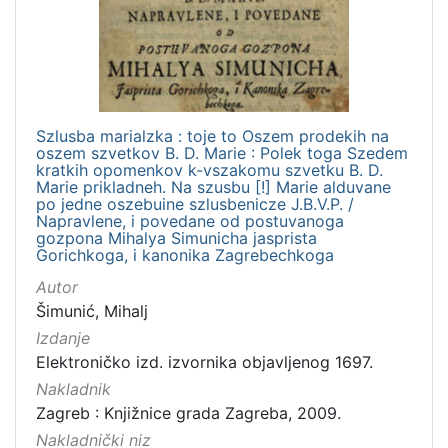
izdanja
Zagreb
1
Szlusba marialzka : toje to Oszem prodekih na
[
oszem szvetkov B. D. Marie : Polek toga Szedem
1
kratkih opomenkov k-vszakomu szvetku B. D.
]
Marie prikladneh. Na szusbu [!] Marie alduvane
po jedne oszebuine szlusbenicze J.B.V.P. /
Nakladnička
Napravlene, i povedane od postuvanoga
cjelina
gozpona Mihalya Simunicha jasprista
Gorichkoga, i kanonika Zagrebechkoga
Digitalizirana zagrebačka baština
1
Autor
Izdanja zagrebačkih tiskara 17. i 18. stoljeća
1
Šimunić, Mihalj
Izdanje
Elektroničko izd. izvornika objavljenog 1697.
[
Nakladnik
2
Zagreb : Knjižnice grada Zagreba, 2009.
]
Nakladnički niz