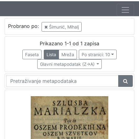
Autor
Probrano po:
Šimunić, Mihalj
Šimunić, Mihalj
1
Prikazano 1-1 od 1 zapisa
Faseta
Lista
Mreža
Po stranici: 10
[
1
Glavni metapodatak (Z->A)
]
Izdavač
Knjižnice grada Zagreba
1
[
1
]
Mjesto