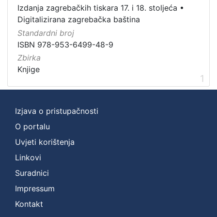
Vrsta
Izdanja zagrebačkih tiskara 17. i 18. stoljeća
•
građe
Digitalizirana zagrebačka baština
knjiga
1
Standardni broj
ISBN 978-953-6499-48-9
Zbirka
Knjige
[
1
1
]
Zbirka
Izjava o pristupačnosti
Knjige
1
O portalu
Uvjeti korištenja
Linkovi
[
Suradnici
1
]
Impressum
Kontakt