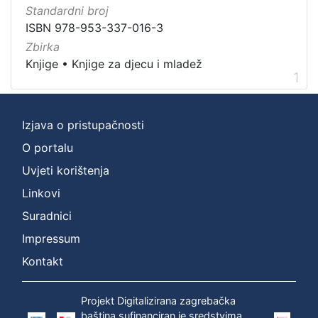
]
Standardni broj
Vrsta
ISBN 978-953-337-016-3
građe
Zbirka
knjiga
1
Knjige
•
Knjige za djecu i mladež
1
Izjava o pristupačnosti
[
1
O portalu
]
Uvjeti korištenja
Zbirka
Linkovi
Knjige za djecu i mladež
1
Suradnici
Knjige
1
Impressum
Kontakt
[
2
Projekt Digitalizirana zagrebačka
]
baština sufinanciran je sredstvima