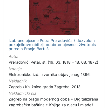
Nakladnička
cjelina
Zagreb na pragu modernog doba
1
Digitalizirana zagrebačka baština
1
Knjige za djecu i mladež
1
Izabrane pjesme Petra Preradovića / dozvolom
pokojnikove obitelji odabrao pjesme i životopis
priredio Franjo Bartuš
[
Autor
3
Preradović, Petar, st. (19. 03. 1818 – 18. 08. 1872)
]
Izdanje
Prava
Elektroničko izd. izvornika objavljenog 1896.
Javno dobro
1
Nakladnik
Zagreb : Knjižnice grada Zagreba, 2013.
Nakladnički niz
Zagreb na pragu modernog doba
•
Digitalizirana
[
1
zagrebačka baština
•
Knjige za djecu i mladež