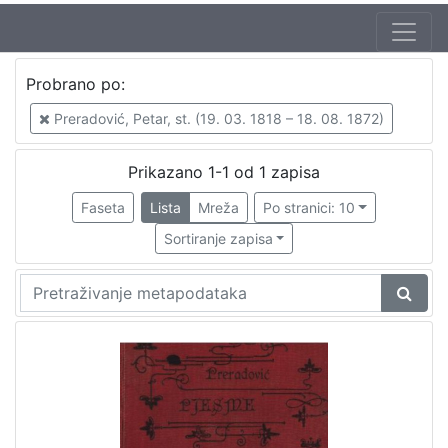
Autor
Probrano po:
Preradović, Petar, st. (19. 03. 1818 – 18. 08. 1872)
1
Preradović, Petar, st. (19. 03. 1818 – 18. 08. 1872)
Prikazano 1-1 od 1 zapisa
[
1
Faseta
Lista
Mreža
Po stranici: 10
]
Sortiranje zapisa
Mjesto
izdanja
Zagreb
1
[
1
]