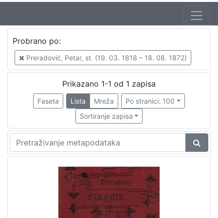
Autor
Probrano po:
Preradović, Petar, st. (19. 03. 1818 – 18. 08. 1872)
1
Preradović, Petar, st. (19. 03. 1818 – 18. 08. 1872)
Prikazano 1-1 od 1 zapisa
[
1
Faseta
Lista
Mreža
Po stranici: 100
]
Sortiranje zapisa
Mjesto
izdanja
Zagreb
1
[
1
]