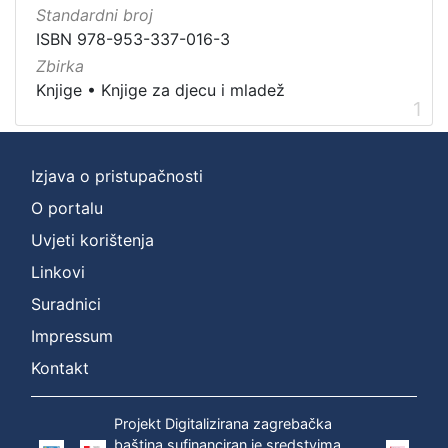
]
Standardni broj
Vrsta
ISBN 978-953-337-016-3
građe
Zbirka
knjiga
1
Knjige
•
Knjige za djecu i mladež
1
Izjava o pristupačnosti
[
1
O portalu
]
Uvjeti korištenja
Zbirka
Linkovi
Knjige za djecu i mladež
1
Suradnici
Knjige
1
Impressum
Kontakt
[
2
Projekt Digitalizirana zagrebačka
]
baština sufinanciran je sredstvima