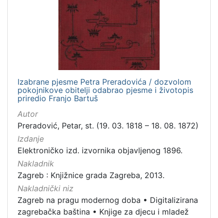
Nakladnička
cjelina
Zagreb na pragu modernog doba
1
Digitalizirana zagrebačka baština
1
Knjige za djecu i mladež
1
Izabrane pjesme Petra Preradovića / dozvolom
pokojnikove obitelji odabrao pjesme i životopis
priredio Franjo Bartuš
[
Autor
3
Preradović, Petar, st. (19. 03. 1818 – 18. 08. 1872)
]
Izdanje
Prava
Elektroničko izd. izvornika objavljenog 1896.
Javno dobro
1
Nakladnik
Zagreb : Knjižnice grada Zagreba, 2013.
Nakladnički niz
Zagreb na pragu modernog doba
•
Digitalizirana
[
1
zagrebačka baština
•
Knjige za djecu i mladež