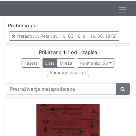
Autor
Probrano po:
Preradović, Petar, st. (19. 03. 1818 – 18. 08. 1872)
1
Preradović, Petar, st. (19. 03. 1818 – 18. 08. 1872)
Prikazano 1-1 od 1 zapisa
[
1
Faseta
Lista
Mreža
Po stranici: 50
]
Sortiranje zapisa
Mjesto
izdanja
Zagreb
1
[
1
]