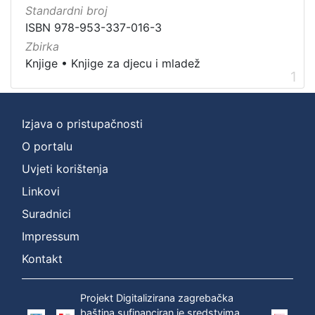
]
Standardni broj
Vrsta
ISBN 978-953-337-016-3
građe
Zbirka
knjiga
1
Knjige
•
Knjige za djecu i mladež
1
Izjava o pristupačnosti
[
1
O portalu
]
Uvjeti korištenja
Zbirka
Linkovi
Knjige za djecu i mladež
1
Suradnici
Knjige
1
Impressum
Kontakt
[
2
Projekt Digitalizirana zagrebačka
]
baština sufinanciran je sredstvima