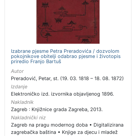
Nakladnička
cjelina
Zagreb na pragu modernog doba
1
Digitalizirana zagrebačka baština
1
Knjige za djecu i mladež
1
Izabrane pjesme Petra Preradovića / dozvolom
pokojnikove obitelji odabrao pjesme i životopis
priredio Franjo Bartuš
[
Autor
3
Preradović, Petar, st. (19. 03. 1818 – 18. 08. 1872)
]
Izdanje
Prava
Elektroničko izd. izvornika objavljenog 1896.
Javno dobro
1
Nakladnik
Zagreb : Knjižnice grada Zagreba, 2013.
Nakladnički niz
Zagreb na pragu modernog doba
•
Digitalizirana
[
1
zagrebačka baština
•
Knjige za djecu i mladež