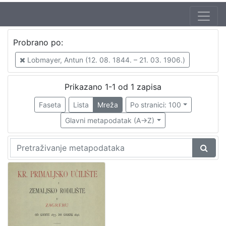
Autor
Probrano po:
Lobmayer, Antun (12. 08. 1844. – 21. 03. 1906.)
1
Lobmayer, Antun (12. 08. 1844. – 21. 03. 1906.)
Prikazano 1-1 od 1 zapisa
[
1
Faseta
Lista
Mreža
Po stranici: 100
]
Glavni metapodatak (A->Z)
Mjesto
izdanja
Zagreb
1
[
1
]