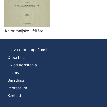
Nakladnička
cjelina
Zagreb na pragu modernog doba
1
Digitalizirana zagrebačka baština
1
Kr. primaljsko učilište i Zemaljsko rodilište u Zagrebu od godine 1877. do godine 1896. / sastavio Ant. Lobmayer
[
Izjava o pristupačnosti
2
]
O portalu
Vrsta
Uvjeti korištenja
građe
Linkovi
knjiga
1
Suradnici
Impressum
Kontakt
[
1
]