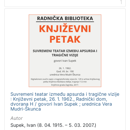
1
2
]
Prava
Zaštićeno autorskim pravom
5
[
1
]
Vrsta
građe
zvučna građa - neglazbena
5
Suvremeni teatar između apsurda i tragične vizije
: Književni petak, 26. 1. 1962., Radnički dom,
dvorana H / govori Ivan Supek ; urednica Vera
Mudri-Škunca
[
Autor
1
Supek, Ivan (8. 04. 1915. – 5. 03. 2007.)
]