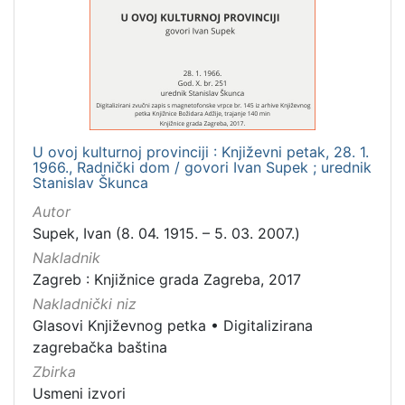
1
]
Mjesto
izdanja
Zagreb
5
U ovoj kulturnoj provinciji : Književni petak, 28. 1.
1966., Radnički dom / govori Ivan Supek ; urednik
[
Stanislav Škunca
1
Autor
]
Supek, Ivan (8. 04. 1915. – 5. 03. 2007.)
Nakladnička
Nakladnik
cjelina
Zagreb : Knjižnice grada Zagreba, 2017
Digitalizirana zagrebačka baština
5
Nakladnički niz
Glasovi Književnog petka
5
Glasovi Književnog petka
•
Digitalizirana
zagrebačka baština
Zbirka
Usmeni izvori
[