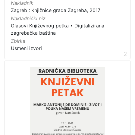
Nakladnik
Zbirka
Zagreb : Knjižnice grada Zagreba, 2017
Usmeni izvori
5
Nakladnički niz
Glasovi Književnog petka
•
Digitalizirana
zagrebačka baština
Zbirka
[
1
Usmeni izvori
2
]