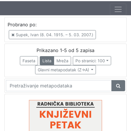
Autor
Probrano po:
Supek, Ivan (8. 04. 1915. – 5. 03. 2007.)
5
Supek, Ivan (8. 04. 1915. – 5. 03. 2007.)
Mudri-Škunca, Vera
3
Škunca, Stanislav
2
Prikazano 1-5 od 5 zapisa
Faseta
Lista
Mreža
Po stranici: 100
Glavni metapodatak (Z->A)
[
3
]
Izdavač
Knjižnice grada Zagreba
5
[