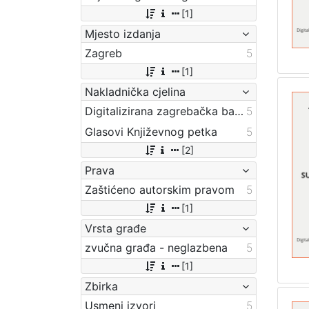
[1]
Mjesto izdanja
Zagreb
5
[1]
Nakladnička cjelina
Digitalizirana zagrebačka baština
5
Glasovi Književnog petka
5
[2]
Prava
Zaštićeno autorskim pravom
5
[1]
Vrsta građe
zvučna građa - neglazbena
5
[1]
Zbirka
Usmeni izvori
5