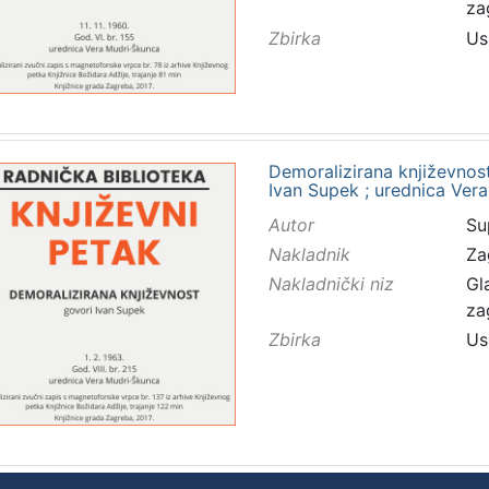
za
Zbirka
Us
Demoralizirana književnost 
Ivan Supek ; urednica Ver
Autor
Su
Nakladnik
Za
Nakladnički niz
Gl
za
Zbirka
Us