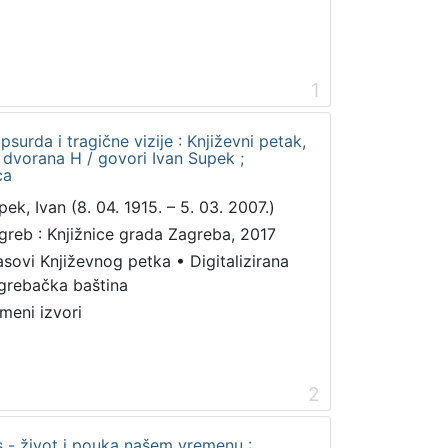
1
urda i tragične vizije : Književni petak,
, dvorana H / govori Ivan Supek ;
ca
pek, Ivan (8. 04. 1915. – 5. 03. 2007.)
greb : Knjižnice grada Zagreba, 2017
asovi Književnog petka
•
Digitalizirana
grebačka baština
meni izvori
2
 - život i pouka našem vremenu :