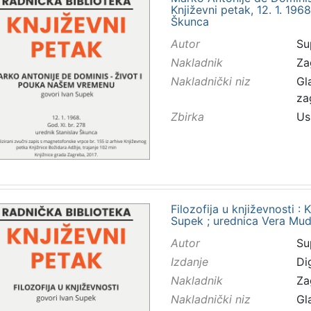
Književni petak, 12. 1. 196
Škunca
Autor
Su
Nakladnik
Za
Nakladnički niz
Gl
za
Zbirka
Us
Filozofija u književnosti : 
Supek ; urednica Vera Mu
Autor
Su
Izdanje
Di
Nakladnik
Za
Nakladnički niz
Gl