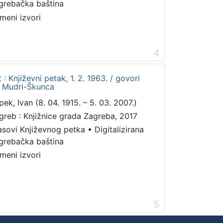
grebačka baština
meni izvori
4
: Književni petak, 1. 2. 1963. / govori
a Mudri-Škunca
pek, Ivan (8. 04. 1915. – 5. 03. 2007.)
greb : Knjižnice grada Zagreba, 2017
asovi Književnog petka
•
Digitalizirana
grebačka baština
meni izvori
5