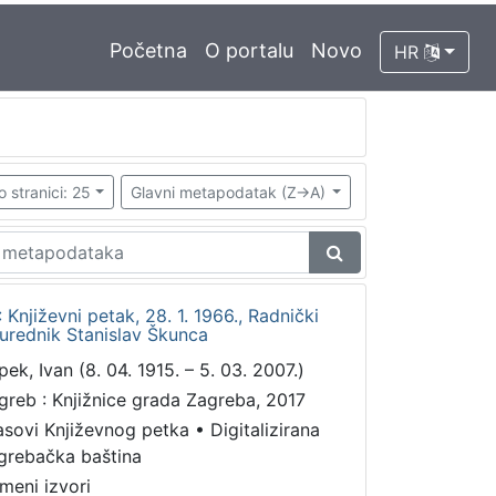
Početna
O portalu
Novo
HR
o stranici: 25
Glavni metapodatak (Z->A)
: Književni petak, 28. 1. 1966., Radnički
 urednik Stanislav Škunca
pek, Ivan (8. 04. 1915. – 5. 03. 2007.)
greb : Knjižnice grada Zagreba, 2017
asovi Književnog petka
•
Digitalizirana
grebačka baština
meni izvori