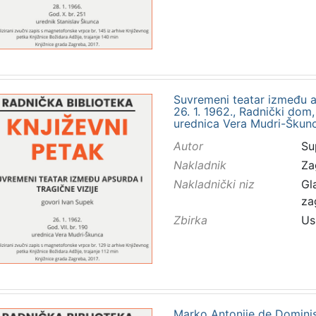
Suvremeni teatar između aps
26. 1. 1962., Radnički dom
urednica Vera Mudri-Škun
Autor
Su
Nakladnik
Za
Nakladnički niz
Gl
za
Zbirka
Us
Marko Antonije de Dominis