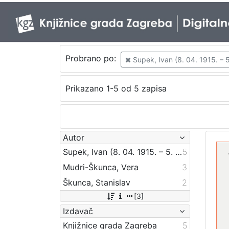
Probrano po:
Supek, Ivan (8. 04. 1915. – 5
Prikazano 1-5 od 5 zapisa
Autor
Supek, Ivan (8. 04. 1915. – 5. 03. 2007.)
5
Mudri-Škunca, Vera
3
Škunca, Stanislav
2
[3]
Izdavač
Knjižnice grada Zagreba
5