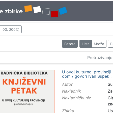
. 03. 2007.)
Faseta
Lista
Mreža
P
U ovoj kulturnoj provinciji 
dom / govori Ivan Supek ;
Autor
Su
Nakladnik
Za
Nakladnički niz
Gl
za
Zbirka
Us